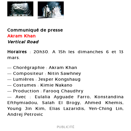
Cou
Communiqué de presse
Akram Khan
Vertical Road
Horaires
: 20h30. A 15h les dimanches 6 et 13
mars.
― Chorégraphie : Akram Khan
― Compositeur : Nitin Sawhney
― Lumières : Jesper Kongshaug
― Costumes : Kimie Nakano
― Production : Farooq Chaudhry
― Avec : Eulalia Ayguade Farro, Konstandina
Efthymiadou, Salah El Brogy, Ahmed Khemis,
Young Jin Kim, Elias Lazaridis, Yen-Ching Lin,
Andrej Petrovic
PUBLICITÉ