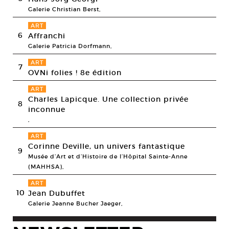
Galerie Christian Berst,
ART
6
Affranchi
Galerie Patricia Dorfmann,
ART
7
OVNi folies ! 8e édition
ART
Charles Lapicque. Une collection privée
8
inconnue
,
ART
Corinne Deville, un univers fantastique
9
Musée d’Art et d’Histoire de l’Hôpital Sainte-Anne
(MAHHSA),
ART
10
Jean Dubuffet
Galerie Jeanne Bucher Jaeger,