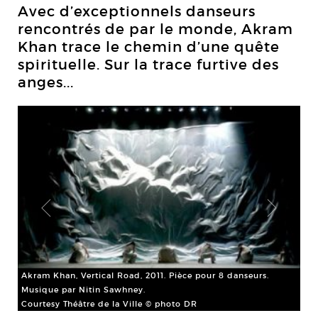
Avec d’exceptionnels danseurs
rencontrés de par le monde, Akram
Khan trace le chemin d’une quête
spirituelle. Sur la trace furtive des
anges...
Akram Khan, Vertical Road, 2011. Pièce pour 8 danseurs.
Musique par Nitin Sawhney.
Akr
Courtesy Théâtre de la Ville © photo DR
Mu