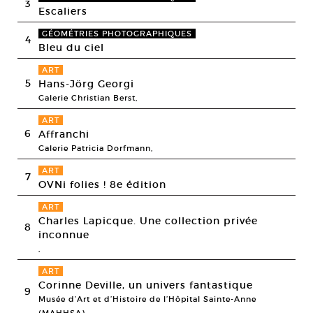
3
Escaliers
GÉOMÉTRIES PHOTOGRAPHIQUES
4
Bleu du ciel
ART
5
Hans-Jörg Georgi
Galerie Christian Berst,
ART
6
Affranchi
Galerie Patricia Dorfmann,
ART
7
OVNi folies ! 8e édition
ART
Charles Lapicque. Une collection privée
8
inconnue
,
ART
Corinne Deville, un univers fantastique
9
Musée d’Art et d’Histoire de l’Hôpital Sainte-Anne