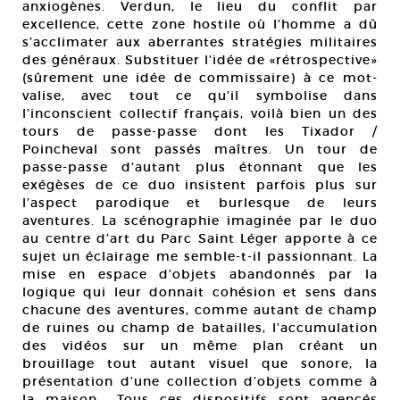
anxiogènes. Verdun, le lieu du conflit par
excellence, cette zone hostile où l’homme a dû
s’acclimater aux aberrantes stratégies militaires
des généraux. Substituer l’idée de «rétrospective»
(sûrement une idée de commissaire) à ce mot-
valise, avec tout ce qu’il symbolise dans
l’inconscient collectif français, voilà bien un des
tours de passe-passe dont les Tixador /
Poincheval sont passés maîtres. Un tour de
passe-passe d’autant plus étonnant que les
exégèses de ce duo insistent parfois plus sur
l’aspect parodique et burlesque de leurs
aventures. La scénographie imaginée par le duo
au centre d’art du Parc Saint Léger apporte à ce
sujet un éclairage me semble-t-il passionnant. La
mise en espace d’objets abandonnés par la
logique qui leur donnait cohésion et sens dans
chacune des aventures, comme autant de champ
de ruines ou champ de batailles, l’accumulation
des vidéos sur un même plan créant un
brouillage tout autant visuel que sonore, la
présentation d’une collection d’objets comme à
la maison… Tous ces dispositifs sont agencés