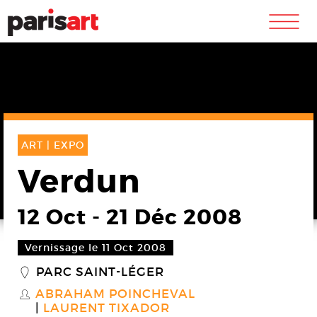
m
ART |
EXPO
Verdun
12 Oct
-
21 Déc 2008
Vernissage le 11 Oct 2008
PARC SAINT-LÉGER
_
ABRAHAM POINCHEVAL
S
LAURENT TIXADOR