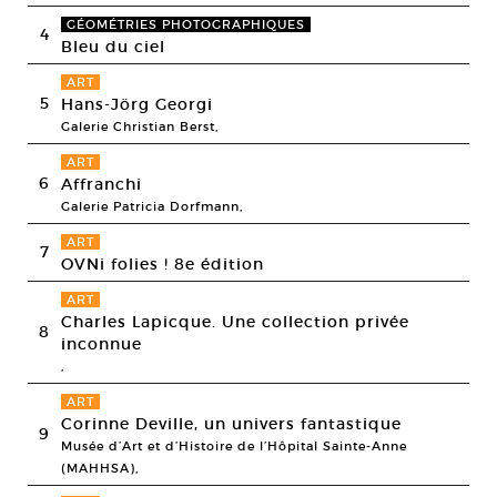
GÉOMÉTRIES PHOTOGRAPHIQUES
4
Bleu du ciel
ART
5
Hans-Jörg Georgi
Galerie Christian Berst,
ART
6
Affranchi
Galerie Patricia Dorfmann,
ART
7
OVNi folies ! 8e édition
ART
Charles Lapicque. Une collection privée
8
inconnue
,
ART
Corinne Deville, un univers fantastique
9
Musée d’Art et d’Histoire de l’Hôpital Sainte-Anne
(MAHHSA),