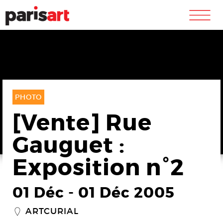
m
PHOTO
[Vente] Rue
Gauguet :
Exposition n°2
01 Déc
-
01 Déc 2005
ARTCURIAL
_