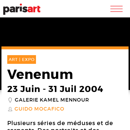
m
ART |
EXPO
Venenum
23 Juin
-
31 Juil 2004
GALERIE KAMEL MENNOUR
_
GUIDO MOCAFICO
S
Plusieurs séries de méduses et de