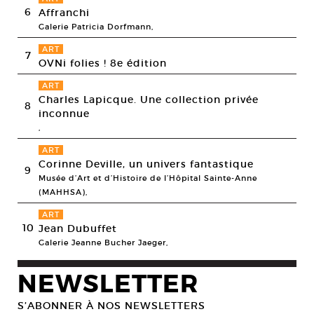
6
Affranchi
Galerie Patricia Dorfmann,
ART
7
OVNi folies ! 8e édition
ART
Charles Lapicque. Une collection privée
8
inconnue
,
ART
Corinne Deville, un univers fantastique
9
Musée d’Art et d’Histoire de l’Hôpital Sainte-Anne
(MAHHSA),
ART
10
Jean Dubuffet
Galerie Jeanne Bucher Jaeger,
NEWSLETTER
S’ABONNER À NOS NEWSLETTERS