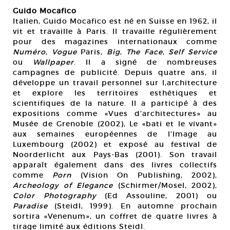
Guido Mocafico
Italien, Guido Mocafico est né en Suisse en 1962, il
vit et travaille à Paris. Il travaille régulièrement
pour des magazines internationaux comme
Numéro
,
Vogue
Paris,
Big
,
The Face
,
Self Service
ou
Wallpaper
. Il a signé de nombreuses
campagnes de publicité. Depuis quatre ans, il
développe un travail personnel sur l‚architecture
et explore les territoires esthétiques et
scientifiques de la nature. Il a participé à des
expositions comme «Vues d’architectures» au
Musée de Grenoble (2002), Le «bati et le vivant»
aux semaines européennes de l’Image au
Luxembourg (2002) et exposé au festival de
Noorderlicht aux Pays-Bas (2001). Son travail
apparaît également dans des livres collectifs
comme
Porn
(Vision On Publishing, 2002),
Archeology of Elegance
(Schirmer/Mosel, 2002),
Color Photography
(Ed Assouline, 2001) ou
Paradise
(Steidl, 1999). En automne prochain
sortira «Venenum», un coffret de quatre livres à
tirage limité aux éditions Steidl.