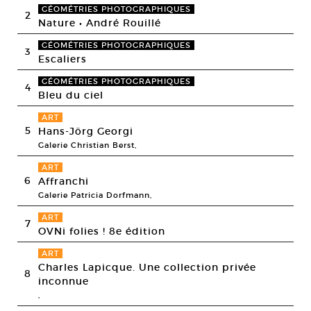
GÉOMÉTRIES PHOTOGRAPHIQUES
2
Nature • André Rouillé
GÉOMÉTRIES PHOTOGRAPHIQUES
3
Escaliers
GÉOMÉTRIES PHOTOGRAPHIQUES
4
Bleu du ciel
ART
5
Hans-Jörg Georgi
Galerie Christian Berst,
ART
6
Affranchi
Galerie Patricia Dorfmann,
ART
7
OVNi folies ! 8e édition
ART
Charles Lapicque. Une collection privée
8
inconnue
,