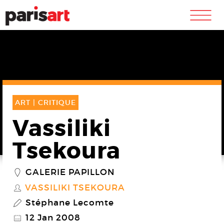
m
ART |
CRITIQUE
Vassiliki
Tsekoura
GALERIE PAPILLON
_
VASSILIKI TSEKOURA
S
Stéphane Lecomte
P
12 Jan 2008
@