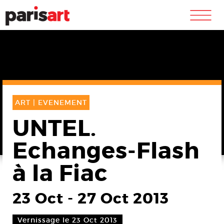
m
ART |
EVENEMENT
UNTEL.
Echanges-Flash
à la Fiac
23 Oct
-
27 Oct 2013
Vernissage le 23 Oct 2013