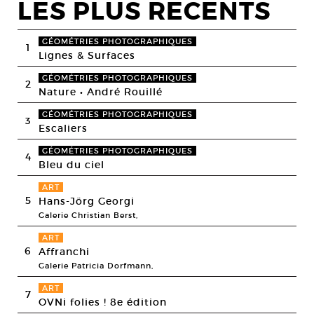
LES PLUS RECENTS
GÉOMÉTRIES PHOTOGRAPHIQUES
1
Lignes & Surfaces
GÉOMÉTRIES PHOTOGRAPHIQUES
2
Nature • André Rouillé
GÉOMÉTRIES PHOTOGRAPHIQUES
3
Escaliers
GÉOMÉTRIES PHOTOGRAPHIQUES
4
Bleu du ciel
ART
5
Hans-Jörg Georgi
Galerie Christian Berst,
ART
6
Affranchi
Galerie Patricia Dorfmann,
ART
7
OVNi folies ! 8e édition