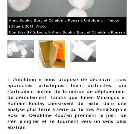
Anne Sophie Bosc et Géraldine Kouzan, Unfolding — Taipei
(Détail), 2013. Vidéo.
Courtesy BF15, Lyon, © Anne Sophie Bosc et Géraldine Kouzan
n.
Jul
Int
Cou
« Unfolding » nous propose de découvrir trois
approches artistiques bien distinctes, qui
s’articulent autour de la notion de déploiement,
de déroulement. Tandis que Julien Minangos et
Romain Boulay choisissent de rester dans une
analyse plus terre à terre du terme, Anne Sophie
Bosc et Géraldine Kouzan prennent le parti de
s’en éloigner et se tournent vers un sens plus
abstrait.