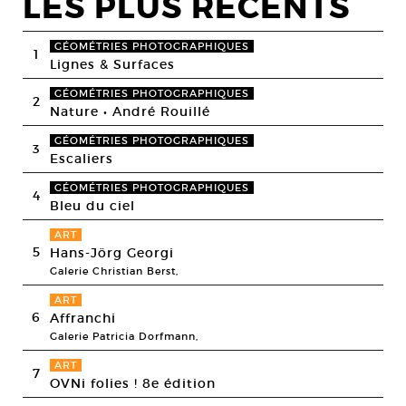
LES PLUS RECENTS
GÉOMÉTRIES PHOTOGRAPHIQUES
1
Lignes & Surfaces
GÉOMÉTRIES PHOTOGRAPHIQUES
2
Nature • André Rouillé
GÉOMÉTRIES PHOTOGRAPHIQUES
3
Escaliers
GÉOMÉTRIES PHOTOGRAPHIQUES
4
Bleu du ciel
ART
5
Hans-Jörg Georgi
Galerie Christian Berst,
ART
6
Affranchi
Galerie Patricia Dorfmann,
ART
7
OVNi folies ! 8e édition