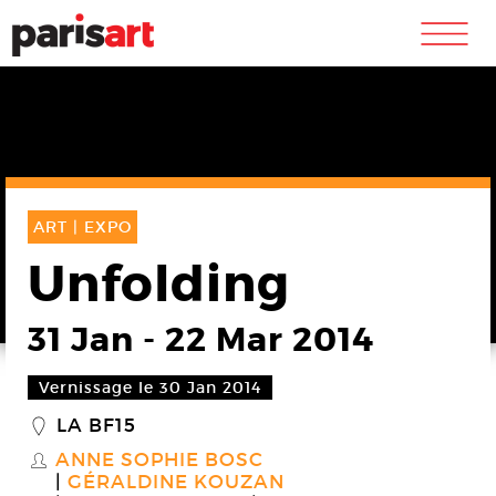
m
ART |
EXPO
Unfolding
31 Jan
-
22 Mar 2014
Vernissage le 30 Jan 2014
LA BF15
_
ANNE SOPHIE BOSC
S
GÉRALDINE KOUZAN