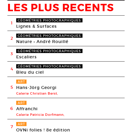
LES PLUS RECENTS
GÉOMÉTRIES PHOTOGRAPHIQUES
1
Lignes & Surfaces
GÉOMÉTRIES PHOTOGRAPHIQUES
2
Nature • André Rouillé
GÉOMÉTRIES PHOTOGRAPHIQUES
3
Escaliers
GÉOMÉTRIES PHOTOGRAPHIQUES
4
Bleu du ciel
ART
5
Hans-Jörg Georgi
Galerie Christian Berst,
ART
6
Affranchi
Galerie Patricia Dorfmann,
ART
7
OVNi folies ! 8e édition