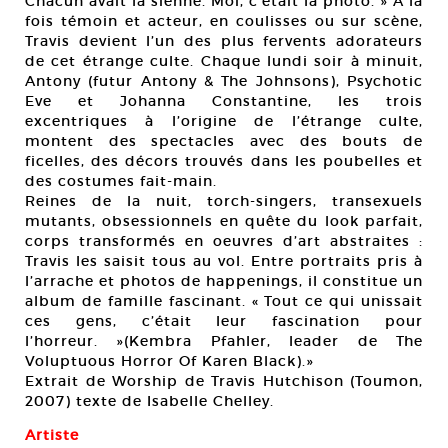
Chacun avait la sienne. Moi, c’était la photo. » A la
fois témoin et acteur, en coulisses ou sur scène,
Travis devient l’un des plus fervents adorateurs
de cet étrange culte. Chaque lundi soir à minuit,
Antony (futur Antony & The Johnsons), Psychotic
Eve et Johanna Constantine, les trois
excentriques à l’origine de l’étrange culte,
montent des spectacles avec des bouts de
ficelles, des décors trouvés dans les poubelles et
des costumes fait-main.
Reines de la nuit, torch-singers, transexuels
mutants, obsessionnels en quête du look parfait,
corps transformés en oeuvres d’art abstraites :
Travis les saisit tous au vol. Entre portraits pris à
l’arrache et photos de happenings, il constitue un
album de famille fascinant. « Tout ce qui unissait
ces gens, c’était leur fascination pour
l’horreur. »(Kembra Pfahler, leader de The
Voluptuous Horror Of Karen Black).»
Extrait de Worship de Travis Hutchison (Toumon,
2007) texte de Isabelle Chelley.
Artiste