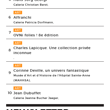
Galerie Christian Berst,
ART
6
Affranchi
Galerie Patricia Dorfmann,
ART
7
OVNi folies ! 8e édition
ART
Charles Lapicque. Une collection privée
8
inconnue
,
ART
Corinne Deville, un univers fantastique
9
Musée d’Art et d’Histoire de l’Hôpital Sainte-Anne
(MAHHSA),
ART
10
Jean Dubuffet
Galerie Jeanne Bucher Jaeger,