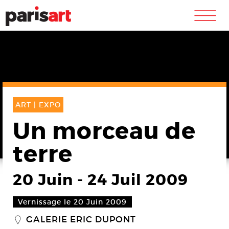
m
ART |
EXPO
Un morceau de
terre
20 Juin
-
24 Juil 2009
Vernissage le 20 Juin 2009
GALERIE ERIC DUPONT
_