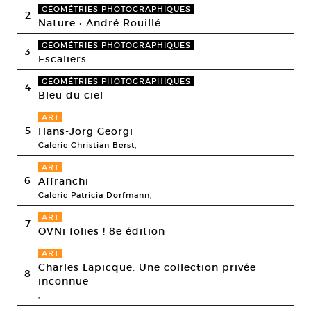
GÉOMÉTRIES PHOTOGRAPHIQUES
2
Nature • André Rouillé
GÉOMÉTRIES PHOTOGRAPHIQUES
3
Escaliers
GÉOMÉTRIES PHOTOGRAPHIQUES
4
Bleu du ciel
ART
5
Hans-Jörg Georgi
Galerie Christian Berst,
ART
6
Affranchi
Galerie Patricia Dorfmann,
ART
7
OVNi folies ! 8e édition
ART
Charles Lapicque. Une collection privée
8
inconnue
,