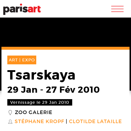
m
ART |
EXPO
Tsarskaya
29 Jan
-
27 Fév 2010
Vernissage le 29 Jan 2010
ZOO GALERIE
_
STÉPHANE KROPF
CLOTILDE LATAILLE
S