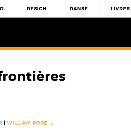
O
DESIGN
DANSE
LIVRES
frontières
R
WILLIAM POPE. L