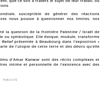
t, que ce soit à travers le sujet de leur travail, ou
ions.
diale, susceptible de générer des réactions
tistes nous pousse à questionner nos limites, nos
ité la question de la frontière Palestine / Israël de
lle ou symbolique. Elle évoque, module, transforme
 Relief
présentée à Beaubourg dans l’exposition «
parle de l’utopie de cette terre et des désirs qu’elle
 films d’Amar Kanwar sont des récits complexes et
res intime et personnelle de l’existence avec des
PUBLICITÉ