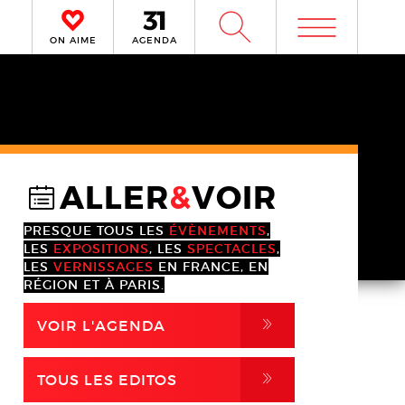
m
W
ON AIME
AGENDA
ALLER
&
VOIR
@
PRESQUE TOUS LES
ÉVÈNEMENTS
,
LES
EXPOSITIONS
, LES
SPECTACLES
,
LES
VERNISSAGES
EN FRANCE, EN
RÉGION ET À PARIS.
,
VOIR L'AGENDA
,
TOUS LES EDITOS