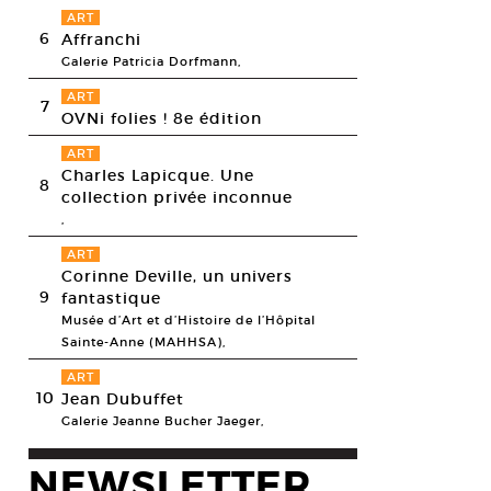
ART
6
Affranchi
Galerie Patricia Dorfmann,
ART
7
OVNi folies ! 8e édition
ART
Charles Lapicque. Une
8
collection privée inconnue
,
ART
Corinne Deville, un univers
9
fantastique
Musée d’Art et d’Histoire de l’Hôpital
Sainte-Anne (MAHHSA),
ART
10
Jean Dubuffet
Galerie Jeanne Bucher Jaeger,
NEWSLETTER