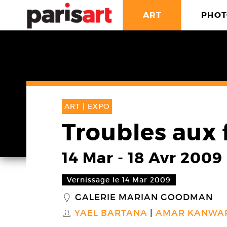
ART
PHOT
ART |
EXPO
Troubles aux 
14 Mar
-
18 Avr 2009
Vernissage le 14 Mar 2009
GALERIE MARIAN GOODMAN
_
YAEL BARTANA
AMAR KANWA
S