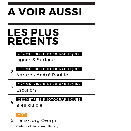
A VOIR AUSSI
LES PLUS
RECENTS
GÉOMÉTRIES PHOTOGRAPHIQUES
1
Lignes & Surfaces
GÉOMÉTRIES PHOTOGRAPHIQUES
2
Nature • André Rouillé
GÉOMÉTRIES PHOTOGRAPHIQUES
3
Escaliers
GÉOMÉTRIES PHOTOGRAPHIQUES
4
Bleu du ciel
ART
5
Hans-Jörg Georgi
Galerie Christian Berst,