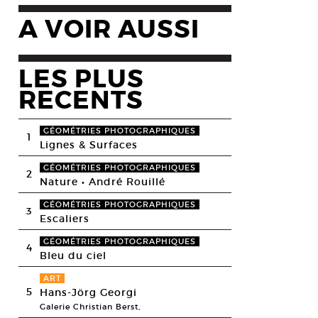
A VOIR AUSSI
LES PLUS
RECENTS
GÉOMÉTRIES PHOTOGRAPHIQUES
1
Lignes & Surfaces
GÉOMÉTRIES PHOTOGRAPHIQUES
2
Nature • André Rouillé
GÉOMÉTRIES PHOTOGRAPHIQUES
3
Escaliers
GÉOMÉTRIES PHOTOGRAPHIQUES
4
Bleu du ciel
ART
5
Hans-Jörg Georgi
Galerie Christian Berst,