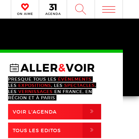
m
W
ON AIME
AGENDA
ALLER
&
VOIR
@
PRESQUE TOUS LES
ÉVÈNEMENTS
,
LES
EXPOSITIONS
, LES
SPECTACLES
,
LES
VERNISSAGES
EN FRANCE, EN
RÉGION ET À PARIS.
,
VOIR L'AGENDA
,
TOUS LES EDITOS