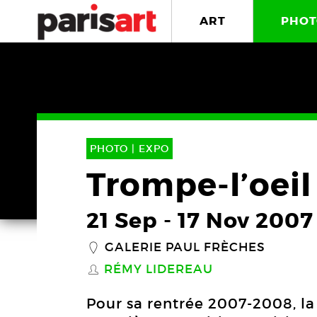
ART
PHOT
PHOTO |
EXPO
Trompe-l’oeil
21 Sep
-
17 Nov 2007
GALERIE PAUL FRÈCHES
_
RÉMY LIDEREAU
S
Pour sa rentrée 2007-2008, la