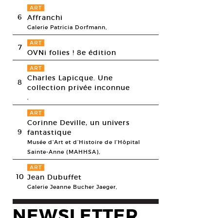
ART
6
Affranchi
Galerie Patricia Dorfmann,
ART
7
OVNi folies ! 8e édition
ART
Charles Lapicque. Une
8
collection privée inconnue
,
ART
Corinne Deville, un univers
9
fantastique
Musée d’Art et d’Histoire de l’Hôpital
Sainte-Anne (MAHHSA),
ART
10
Jean Dubuffet
Galerie Jeanne Bucher Jaeger,
NEWSLETTER