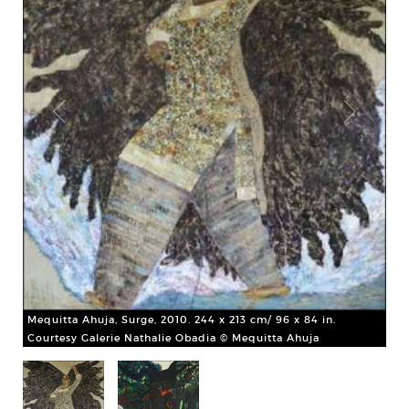
Mequitta Ahuja, Surge, 2010. 244 x 213 cm/ 96 x 84 in.
/
Meq
Courtesy Galerie Nathalie Obadia © Mequitta Ahuja
96 
Cou