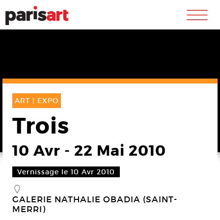
m
ART |
EXPO
Trois
10 Avr
-
22 Mai 2010
Vernissage le 10 Avr 2010
_
GALERIE NATHALIE OBADIA (SAINT-
MERRI)