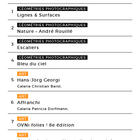
GÉOMÉTRIES PHOTOGRAPHIQUES
1
Lignes & Surfaces
GÉOMÉTRIES PHOTOGRAPHIQUES
2
Nature • André Rouillé
GÉOMÉTRIES PHOTOGRAPHIQUES
3
Escaliers
GÉOMÉTRIES PHOTOGRAPHIQUES
4
Bleu du ciel
ART
5
Hans-Jörg Georgi
Galerie Christian Berst,
ART
6
Affranchi
Galerie Patricia Dorfmann,
ART
7
OVNi folies ! 8e édition
ART