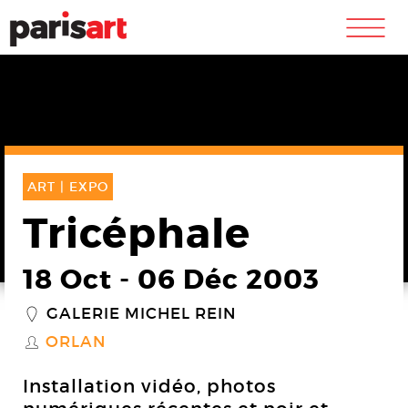
m
ART |
EXPO
Tricéphale
18 Oct
-
06 Déc 2003
GALERIE MICHEL REIN
_
ORLAN
S
Installation vidéo, photos