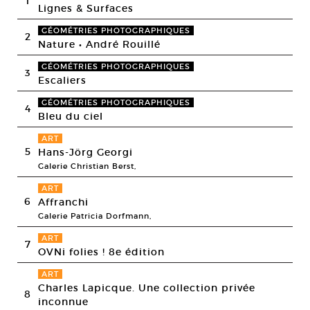
1
Lignes & Surfaces
GÉOMÉTRIES PHOTOGRAPHIQUES
2
Nature • André Rouillé
GÉOMÉTRIES PHOTOGRAPHIQUES
3
Escaliers
GÉOMÉTRIES PHOTOGRAPHIQUES
4
Bleu du ciel
ART
5
Hans-Jörg Georgi
Galerie Christian Berst,
ART
6
Affranchi
Galerie Patricia Dorfmann,
ART
7
OVNi folies ! 8e édition
ART
Charles Lapicque. Une collection privée
8
inconnue