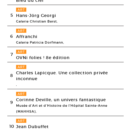
Bleu du ciel
ART
5
Hans-Jörg Georgi
Galerie Christian Berst,
ART
6
Affranchi
Galerie Patricia Dorfmann,
ART
7
OVNi folies ! 8e édition
ART
Charles Lapicque. Une collection privée
8
inconnue
,
ART
Corinne Deville, un univers fantastique
9
Musée d’Art et d’Histoire de l’Hôpital Sainte-Anne
(MAHHSA),
ART
10
Jean Dubuffet