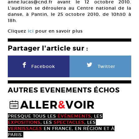
anne.lucas@cnd.fr avant le 12 octobre 2010.
L’audition se déroulera au Centre national de la
danse, à Pantin, le 25 octobre 2010, de 10h30 à
18h.
Cliquez
ici
pour en savoir plus
Partager l'article sur :
F
L
Facebook
Twitter
AUTRES EVENEMENTS ÉCHOS
ALLER
&
VOIR
@
PRESQUE TOUS LES
ÉVÈNEMENTS
, LES
EXPOSITIONS
, LES
SPECTACLES
, LES
VERNISSAGES
EN FRANCE, EN RÉGION ET À
PARIS.