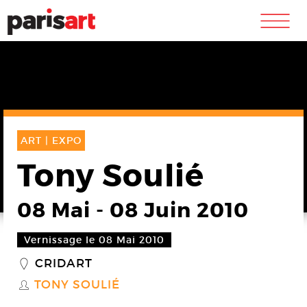
m
ART |
EXPO
Tony Soulié
08 Mai
-
08 Juin 2010
Vernissage le 08 Mai 2010
CRIDART
_
TONY SOULIÉ
S