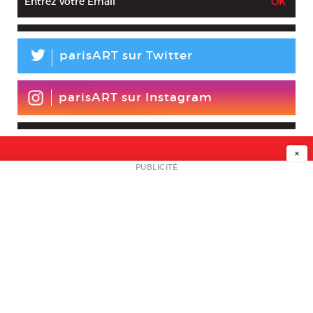
L
parisART sur Twitter
parisART sur Instagram
×
NEWSLETTER
PUBLICITÉ
L