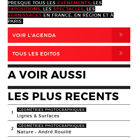
PRESQUE TOUS LES
ÉVÈNEMENTS
, LES
EXPOSITIONS
, LES
SPECTACLES
, LES
VERNISSAGES
EN FRANCE, EN RÉGION ET À
PARIS.
,
VOIR L'AGENDA
,
TOUS LES EDITOS
A VOIR AUSSI
LES PLUS RECENTS
GÉOMÉTRIES PHOTOGRAPHIQUES
1
Lignes & Surfaces
GÉOMÉTRIES PHOTOGRAPHIQUES
2
Nature • André Rouillé