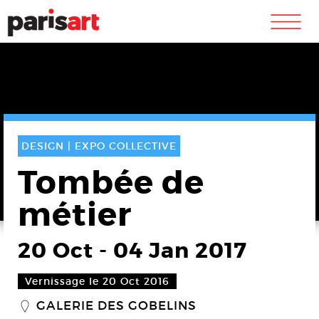
m
DESIGN |
EXPO COLLECTIVE
Tombée de
métier
20 Oct
-
04 Jan 2017
Vernissage le 20 Oct 2016
GALERIE DES GOBELINS
_