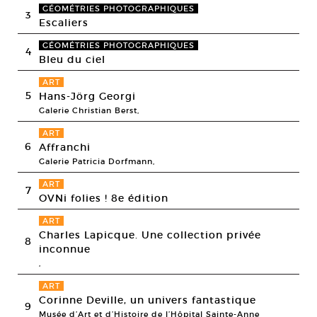
GÉOMÉTRIES PHOTOGRAPHIQUES
3
Escaliers
GÉOMÉTRIES PHOTOGRAPHIQUES
4
Bleu du ciel
ART
5
Hans-Jörg Georgi
Galerie Christian Berst,
ART
6
Affranchi
Galerie Patricia Dorfmann,
ART
7
OVNi folies ! 8e édition
ART
Charles Lapicque. Une collection privée
8
inconnue
,
ART
Corinne Deville, un univers fantastique
9
Musée d’Art et d’Histoire de l’Hôpital Sainte-Anne