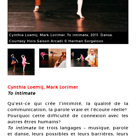
Cyn
Co
Cynthia Loemij, Mark Lorimer, To intimate, 2011. Danse.
Courtesy Hors Saison Arcadi © Herman Sorgeloos
Cynthia Loemij, Mark Lorimer
To intimate
Qu’est-ce qui crée l’intimité, la qualité de la
communication, la parole vraie et l’écoute réelle?
Pourquoi cette difficulté de connexion avec les
autres êtres humains?
To intimate
lie trois langages – musique, parole
et danse, leurs possibles et leurs barrières, leurs