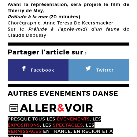
Avant la représentation, sera projeté le film de
Thierry de Mey,
Prélude à la mer
(20 minutes).
Chorégraphie: Anne Teresa De Keersmaeker
Sur le
Prélude à l’après-midi d’un faune
de
Claude Debussy
Partager l'article sur :
F
L
Facebook
Twitter
AUTRES EVENEMENTS DANSE
ALLER
&
VOIR
@
PRESQUE TOUS LES
ÉVÈNEMENTS
, LES
EXPOSITIONS
, LES
SPECTACLES
, LES
VERNISSAGES
EN FRANCE, EN RÉGION ET À