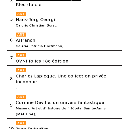
4
Bleu du ciel
ART
5
Hans-Jörg Georgi
Galerie Christian Berst,
ART
6
Affranchi
Galerie Patricia Dorfmann,
ART
7
OVNi folies ! 8e édition
ART
Charles Lapicque. Une collection privée
8
inconnue
,
ART
Corinne Deville, un univers fantastique
9
Musée d’Art et d’Histoire de l’Hôpital Sainte-Anne
(MAHHSA),
ART
10