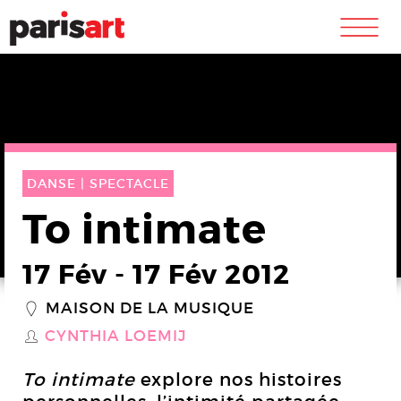
m
DANSE |
SPECTACLE
To intimate
17 Fév
-
17 Fév 2012
MAISON DE LA MUSIQUE
_
CYNTHIA LOEMIJ
S
To intimate
explore nos histoires