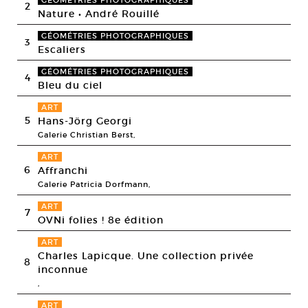
2
Nature • André Rouillé
GÉOMÉTRIES PHOTOGRAPHIQUES
3
Escaliers
GÉOMÉTRIES PHOTOGRAPHIQUES
4
Bleu du ciel
ART
5
Hans-Jörg Georgi
Galerie Christian Berst,
ART
6
Affranchi
Galerie Patricia Dorfmann,
ART
7
OVNi folies ! 8e édition
ART
Charles Lapicque. Une collection privée
8
inconnue
,
ART