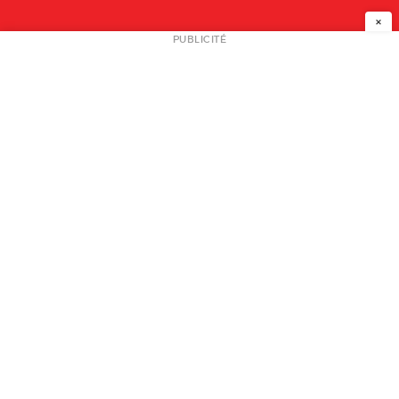
×
NEWSLETTER
PUBLICITÉ
L
A PROPOS
PLAN MEDIA
PARTENAIRES
CONTACT
© 2026 copyright