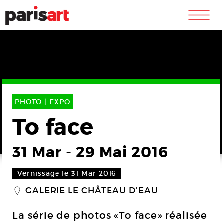
m
PHOTO |
EXPO
To face
31 Mar
-
29 Mai 2016
Vernissage le 31 Mar 2016
GALERIE LE CHÂTEAU D’EAU
_
La série de photos «To face» réalisée