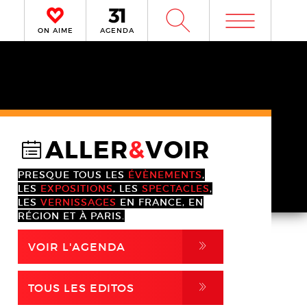
m
W
ON AIME
AGENDA
ALLER
&
VOIR
@
PRESQUE TOUS LES
ÉVÈNEMENTS
,
LES
EXPOSITIONS
, LES
SPECTACLES
,
LES
VERNISSAGES
EN FRANCE, EN
RÉGION ET À PARIS.
,
VOIR L'AGENDA
,
TOUS LES EDITOS