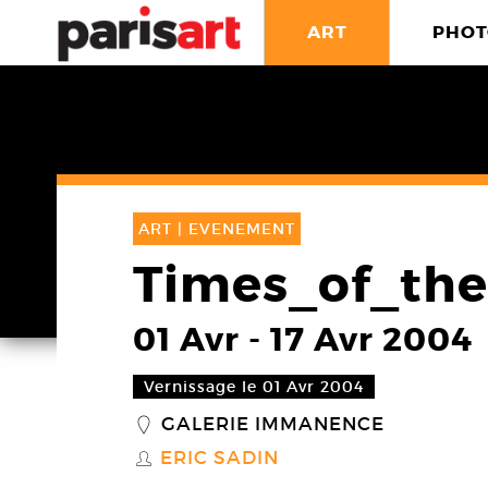
ART
PHOT
ART |
EVENEMENT
Times_of_th
01 Avr
-
17 Avr 2004
Vernissage le 01 Avr 2004
GALERIE IMMANENCE
_
ERIC SADIN
S