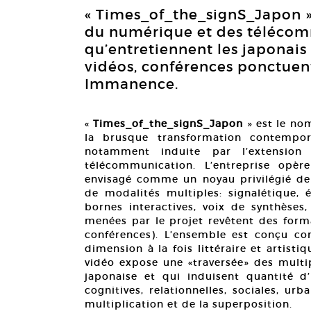
« Times_of_the_signS_Japon »
du numérique et des télécomm
qu’entretiennent les japonais 
vidéos, conférences ponctuent 
Immanence.
«
Times_of_the_signS_Japon
» est le no
la brusque transformation contempor
notamment induite par l’extensio
télécommunication. L’entreprise opère
envisagé comme un noyau privilégié de d
de modalités multiples: signalétique, 
bornes interactives, voix de synthèses
menées par le projet revêtent des forma
conférences). L’ensemble est conçu co
dimension à la fois littéraire et artisti
vidéo expose une «traversée» des multip
japonaise et qui induisent quantité d
cognitives, relationnelles, sociales, u
multiplication et de la superposition.