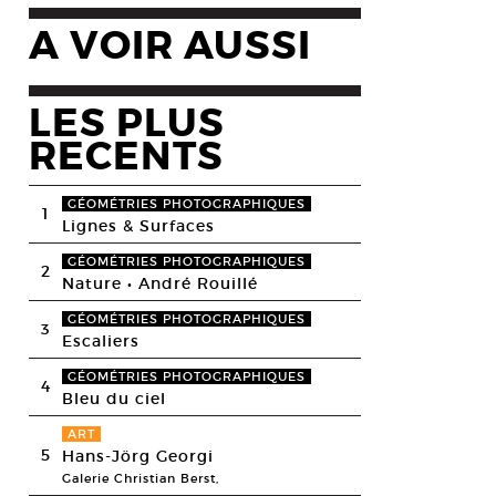
A VOIR AUSSI
LES PLUS
RECENTS
GÉOMÉTRIES PHOTOGRAPHIQUES
1
Lignes & Surfaces
GÉOMÉTRIES PHOTOGRAPHIQUES
2
Nature • André Rouillé
GÉOMÉTRIES PHOTOGRAPHIQUES
3
Escaliers
GÉOMÉTRIES PHOTOGRAPHIQUES
4
Bleu du ciel
ART
5
Hans-Jörg Georgi
Galerie Christian Berst,