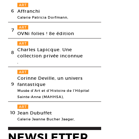
ART
6
Affranchi
Galerie Patricia Dorfmann,
ART
7
OVNi folies ! 8e édition
ART
Charles Lapicque. Une
8
collection privée inconnue
,
ART
Corinne Deville, un univers
9
fantastique
Musée d’Art et d’Histoire de l’Hôpital
Sainte-Anne (MAHHSA),
ART
10
Jean Dubuffet
Galerie Jeanne Bucher Jaeger,
NEWSLETTER