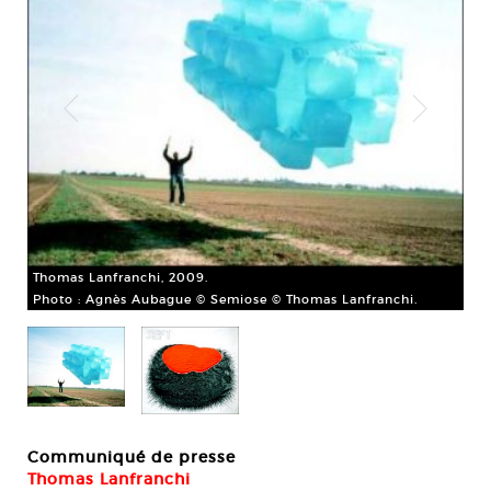
Thomas Lanfranchi, 2009.
Photo : Agnès Aubague © Semiose © Thomas Lanfranchi.
Tho
© G
Communiqué de presse
Thomas Lanfranchi