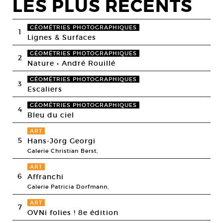
LES PLUS RECENTS
GÉOMÉTRIES PHOTOGRAPHIQUES
1
Lignes & Surfaces
GÉOMÉTRIES PHOTOGRAPHIQUES
2
Nature • André Rouillé
GÉOMÉTRIES PHOTOGRAPHIQUES
3
Escaliers
GÉOMÉTRIES PHOTOGRAPHIQUES
4
Bleu du ciel
ART
5
Hans-Jörg Georgi
Galerie Christian Berst,
ART
6
Affranchi
Galerie Patricia Dorfmann,
ART
7
OVNi folies ! 8e édition