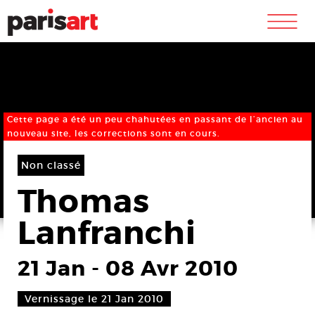
m
Cette page a été un peu chahutées en passant de l’ancien au
nouveau site, les corrections sont en cours.
Non classé
Thomas
Lanfranchi
21 Jan
-
08 Avr 2010
Vernissage le 21 Jan 2010