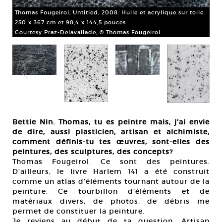
Thomas Fougeirol, Untitled, 2008. Huile et acrylique sur toile.
250 x 367 cm et 98,4 x 144,5 pouces
Courtesy Praz-Delavallade, © Thomas Fougeirol
Bettie Nin. Thomas, tu es peintre mais, j’ai envie
de dire, aussi plasticien, artisan et alchimiste,
Tho
comment définis-tu tes œuvres, sont-elles des
d’é
peintures, des sculptures, des concepts?
Cou
Thomas Fougeirol. Ce sont des peintures.
D’ailleurs, le livre Harlem 141 a été construit
comme un atlas d’éléments tournant autour de la
peinture. Ce tourbillon d’éléments et de
matériaux divers, de photos, de débris me
permet de constituer la peinture.
Je reviens au début de ta question. Artisan