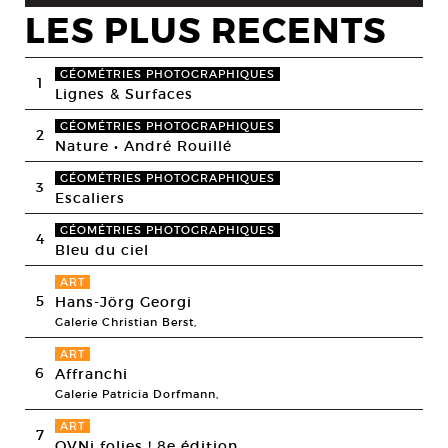
LES PLUS RECENTS
GÉOMÉTRIES PHOTOGRAPHIQUES
1
Lignes & Surfaces
GÉOMÉTRIES PHOTOGRAPHIQUES
2
Nature • André Rouillé
GÉOMÉTRIES PHOTOGRAPHIQUES
3
Escaliers
GÉOMÉTRIES PHOTOGRAPHIQUES
4
Bleu du ciel
ART
5
Hans-Jörg Georgi
Galerie Christian Berst,
ART
6
Affranchi
Galerie Patricia Dorfmann,
ART
7
OVNi folies ! 8e édition