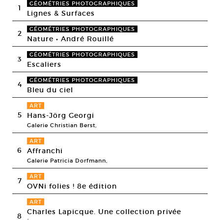
GÉOMÉTRIES PHOTOGRAPHIQUES
1
Lignes & Surfaces
GÉOMÉTRIES PHOTOGRAPHIQUES
2
Nature • André Rouillé
GÉOMÉTRIES PHOTOGRAPHIQUES
3
Escaliers
GÉOMÉTRIES PHOTOGRAPHIQUES
4
Bleu du ciel
ART
5
Hans-Jörg Georgi
Galerie Christian Berst,
ART
6
Affranchi
Galerie Patricia Dorfmann,
ART
7
OVNi folies ! 8e édition
ART
Charles Lapicque. Une collection privée
8