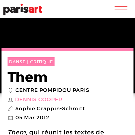
m
DANSE |
CRITIQUE
Them
CENTRE POMPIDOU PARIS
_
DENNIS COOPER
S
Sophie Grappin-Schmitt
P
05 Mar 2012
@
Them
, qui réunit les textes de