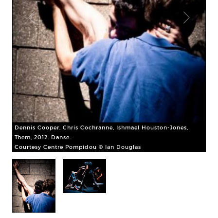
Den
The
Co
Dennis Cooper, Chris Cochranne, Ishmael Houston-Jones,
Them, 2012. Danse.
Courtesy Centre Pompidou © Ian Douglas