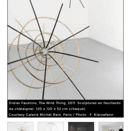
rds
Did
mar
17
Didier Faustino, The Wild Thing, 2011. Sculptures en feuillards
Cou
de châtaigner. 120 x 120 x 52 cm (chaque)
Courtesy Galerie Michel Rein, Paris / Photo : F. Kleinefenn