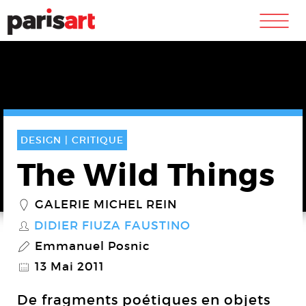
m
DESIGN |
CRITIQUE
The Wild Things
GALERIE MICHEL REIN
_
DIDIER FIUZA FAUSTINO
S
Emmanuel Posnic
P
13 Mai 2011
@
De fragments poétiques en objets