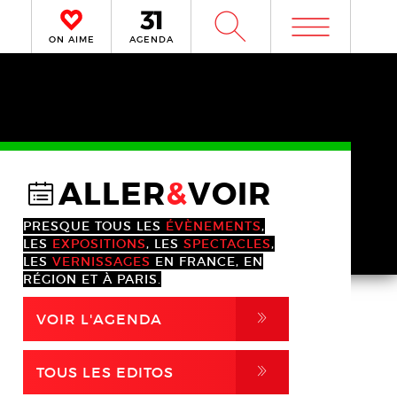
m
W
ON AIME
AGENDA
ALLER
&
VOIR
@
PRESQUE TOUS LES
ÉVÈNEMENTS
,
LES
EXPOSITIONS
, LES
SPECTACLES
,
LES
VERNISSAGES
EN FRANCE, EN
RÉGION ET À PARIS.
,
VOIR L'AGENDA
,
TOUS LES EDITOS