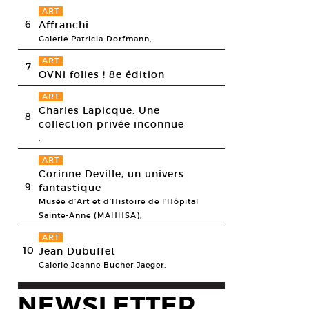
ART
6
Affranchi
Galerie Patricia Dorfmann,
ART
7
OVNi folies ! 8e édition
ART
Charles Lapicque. Une
8
collection privée inconnue
,
ART
Corinne Deville, un univers
9
fantastique
Musée d’Art et d’Histoire de l’Hôpital
Sainte-Anne (MAHHSA),
ART
10
Jean Dubuffet
Galerie Jeanne Bucher Jaeger,
NEWSLETTER