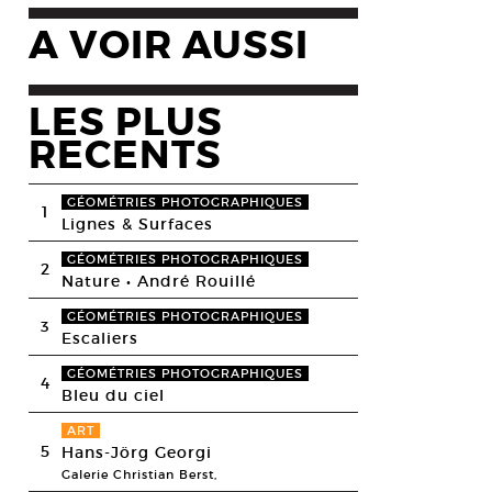
A VOIR AUSSI
LES PLUS
RECENTS
GÉOMÉTRIES PHOTOGRAPHIQUES
1
Lignes & Surfaces
GÉOMÉTRIES PHOTOGRAPHIQUES
2
Nature • André Rouillé
GÉOMÉTRIES PHOTOGRAPHIQUES
3
Escaliers
GÉOMÉTRIES PHOTOGRAPHIQUES
4
Bleu du ciel
ART
5
Hans-Jörg Georgi
Galerie Christian Berst,