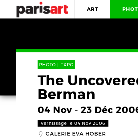
ART
PHOT
PHOTO |
EXPO
The Uncovere
Berman
04 Nov
-
23 Déc 200
Vernissage le 04 Nov 2006
GALERIE EVA HOBER
_