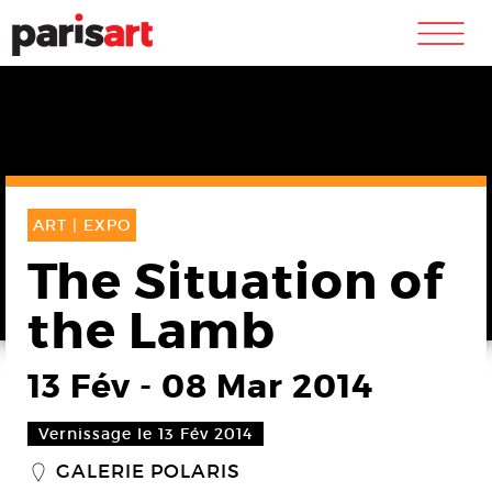
m
ART |
EXPO
The Situation of
the Lamb
13 Fév
-
08 Mar 2014
Vernissage le 13 Fév 2014
GALERIE POLARIS
_