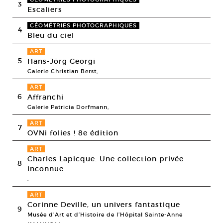
3
Escaliers
GÉOMÉTRIES PHOTOGRAPHIQUES
4
Bleu du ciel
ART
5
Hans-Jörg Georgi
Galerie Christian Berst,
ART
6
Affranchi
Galerie Patricia Dorfmann,
ART
7
OVNi folies ! 8e édition
ART
Charles Lapicque. Une collection privée
8
inconnue
,
ART
Corinne Deville, un univers fantastique
9
Musée d’Art et d’Histoire de l’Hôpital Sainte-Anne