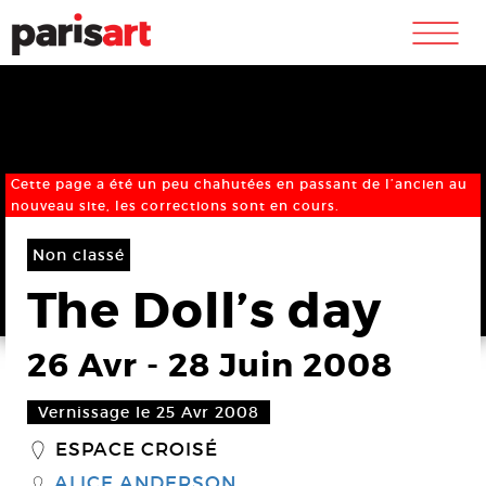
m
Cette page a été un peu chahutées en passant de l’ancien au
nouveau site, les corrections sont en cours.
Non classé
The Doll’s day
26 Avr
-
28 Juin 2008
Vernissage le 25 Avr 2008
ESPACE CROISÉ
_
ALICE ANDERSON
S