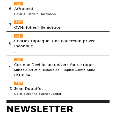
ART
6
Affranchi
Galerie Patricia Dorfmann,
ART
7
OVNi folies ! 8e édition
ART
Charles Lapicque. Une collection privée
8
inconnue
,
ART
Corinne Deville, un univers fantastique
9
Musée d’Art et d’Histoire de l’Hôpital Sainte-Anne
(MAHHSA),
ART
10
Jean Dubuffet
Galerie Jeanne Bucher Jaeger,
NEWSLETTER