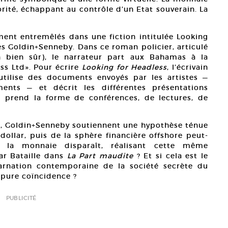
orité, échappant au contrôle d’un Etat souverain. La
ément entremêlés dans une fiction intitulée Looking
tes Goldin+Senneby. Dans ce roman policier, articulé
n bien sûr), le narrateur part aux Bahamas à la
ss Ltd». Pour écrire
Looking for Headless
, l’écrivain
tilise des documents envoyés par les artistes —
ments — et décrit les différentes présentations
, prend la forme de conférences, de lectures, de
n, Goldin+Senneby soutiennent une hypothèse ténue
dollar, puis de la sphère financière offshore peut-
l la monnaie disparaît, réalisant cette même
r Bataille dans
La Part maudite
? Et si cela est le
ncarnation contemporaine de la société secrète du
 pure coïncidence ?
PUBLICITÉ