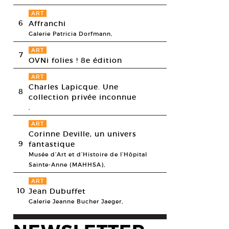
ART
6
Affranchi
Galerie Patricia Dorfmann,
ART
7
OVNi folies ! 8e édition
ART
Charles Lapicque. Une
8
collection privée inconnue
,
ART
Corinne Deville, un univers
9
fantastique
Musée d’Art et d’Histoire de l’Hôpital
n+Senneby, Site visit: Forêt de Marly, les Yvelines, 2010
Sainte-Anne (MAHHSA),
esy Kadist Art Foundation © Goldin+Senneby
ART
10
Jean Dubuffet
Galerie Jeanne Bucher Jaeger,