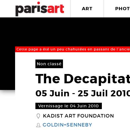
ART
PHOT
Cette page a été un peu chahutées en passant de l’ancie
Non classé
The Decapita
05 Juin
-
25 Juil 201
Vernissage le 04 Juin 2010
KADIST ART FOUNDATION
_
GOLDIN+SENNEBY
S