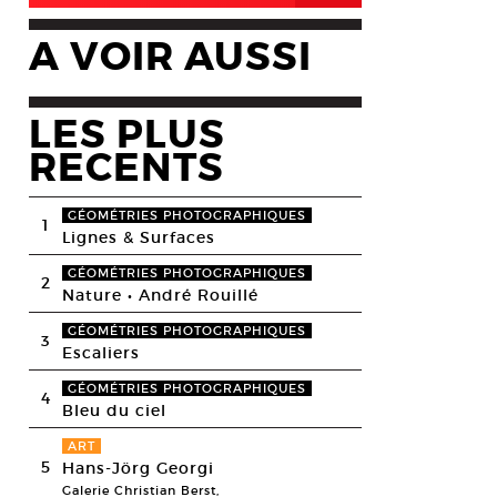
A VOIR AUSSI
LES PLUS
RECENTS
GÉOMÉTRIES PHOTOGRAPHIQUES
1
Lignes & Surfaces
GÉOMÉTRIES PHOTOGRAPHIQUES
2
Nature • André Rouillé
GÉOMÉTRIES PHOTOGRAPHIQUES
3
Escaliers
GÉOMÉTRIES PHOTOGRAPHIQUES
4
Bleu du ciel
ART
5
Hans-Jörg Georgi
Galerie Christian Berst,