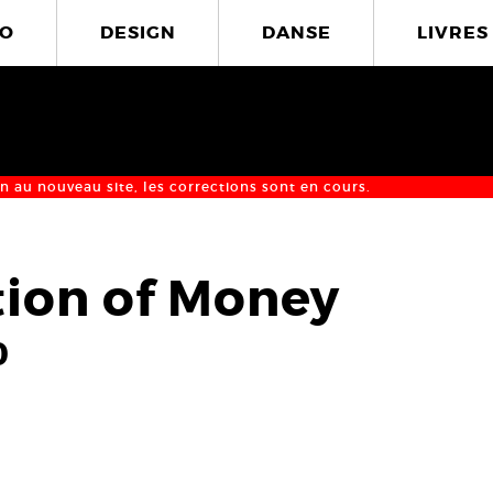
O
DESIGN
DANSE
LIVRES
n au nouveau site, les corrections sont en cours.
tion of Money
0