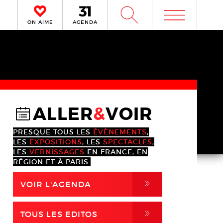
m
W
ON AIME
AGENDA
ALLER
&
VOIR
@
PRESQUE TOUS LES
ÉVÈNEMENTS
,
LES
EXPOSITIONS
, LES
SPECTACLES
,
LES
VERNISSAGES
EN FRANCE, EN
RÉGION ET À PARIS.
,
VOIR L'AGENDA
,
TOUS LES EDITOS