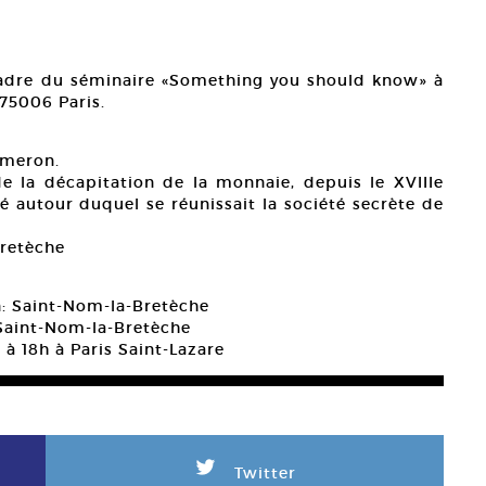
adre du séminaire «Something you should know» à
75006 Paris.
Cameron.
e la décapitation de la monnaie, depuis le XVIIIe
yé autour duquel se réunissait la société secrète de
Bretèche
on: Saint-Nom-la-Bretèche
à Saint-Nom-la-Bretèche
 à 18h à Paris Saint-Lazare
L
Twitter