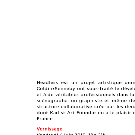
Headless est un projet artistique omni
Goldin+Senneby ont sous-traité le déve
et à de véritables professionnels dans l
scénographe, un graphiste et même des 
structure collaborative crée par les de
dont Kadist Art Foundation a le plaisir
France.
Vernissage
Vendredi 4 juin 2010. 18h-21h.