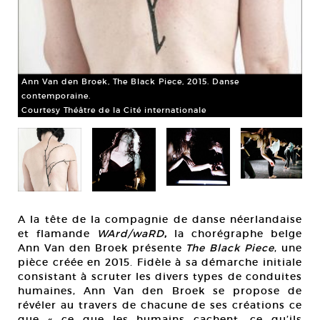
Ann Van den Broek, The Black Piece, 2015. Danse
Ann
contemporaine.
co
Courtesy Théâtre de la Cité internationale
Cou
A la tête de la compagnie de danse néerlandaise
et flamande
WArd/waRD
,
la chorégraphe belge
Ann Van den Broek présente
The Black Piece
, une
pièce créée en 2015. Fidèle à sa démarche initiale
consistant à scruter les divers types de conduites
humaines, Ann Van den Broek se propose de
révéler au travers de chacune de ses créations ce
que « ce que les humains cachent, ce qu’ils