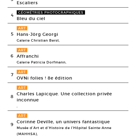
Escaliers
GÉOMÉTRIES PHOTOGRAPHIQUES
4
Bleu du ciel
ART
5
Hans-Jörg Georgi
Galerie Christian Berst,
ART
6
Affranchi
Galerie Patricia Dorfmann,
ART
7
OVNi folies ! 8e édition
ART
Charles Lapicque. Une collection privée
8
inconnue
,
ART
Corinne Deville, un univers fantastique
9
Musée d’Art et d’Histoire de l’Hôpital Sainte-Anne
(MAHHSA),