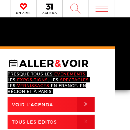
m
W
ON AIME
AGENDA
ALLER
&
VOIR
@
PRESQUE TOUS LES
ÉVÈNEMENTS
,
LES
EXPOSITIONS
, LES
SPECTACLES
,
LES
VERNISSAGES
EN FRANCE, EN
RÉGION ET À PARIS.
,
VOIR L'AGENDA
,
TOUS LES EDITOS