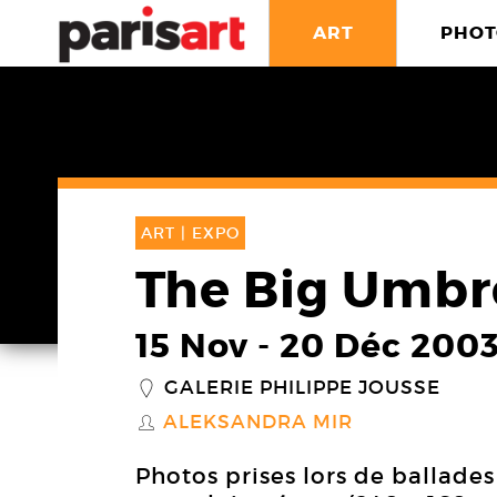
ART
PHOT
ART |
EXPO
The Big Umbr
15 Nov
-
20 Déc 200
GALERIE PHILIPPE JOUSSE
_
ALEKSANDRA MIR
S
Photos prises lors de ballades