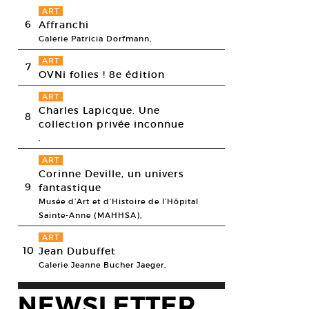
ART
6
Affranchi
Galerie Patricia Dorfmann,
ART
7
OVNi folies ! 8e édition
ART
Charles Lapicque. Une
8
collection privée inconnue
,
ART
Corinne Deville, un univers
9
fantastique
Musée d’Art et d’Histoire de l’Hôpital
Sainte-Anne (MAHHSA),
ART
10
Jean Dubuffet
Galerie Jeanne Bucher Jaeger,
NEWSLETTER