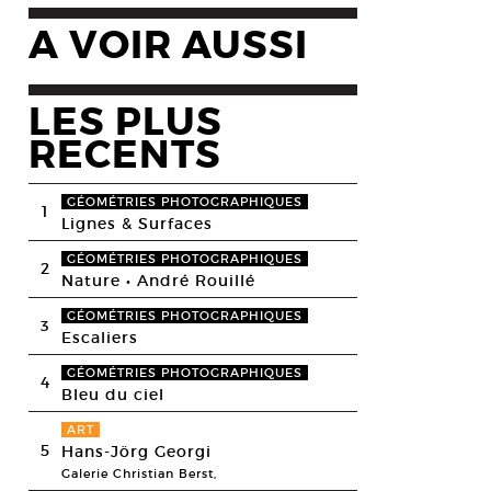
A VOIR AUSSI
LES PLUS
RECENTS
GÉOMÉTRIES PHOTOGRAPHIQUES
1
Lignes & Surfaces
GÉOMÉTRIES PHOTOGRAPHIQUES
2
Nature • André Rouillé
GÉOMÉTRIES PHOTOGRAPHIQUES
3
Escaliers
GÉOMÉTRIES PHOTOGRAPHIQUES
4
Bleu du ciel
ART
5
Hans-Jörg Georgi
Galerie Christian Berst,