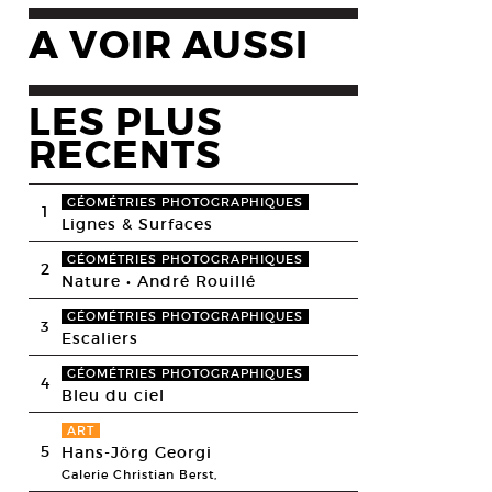
A VOIR AUSSI
LES PLUS
RECENTS
GÉOMÉTRIES PHOTOGRAPHIQUES
1
Lignes & Surfaces
GÉOMÉTRIES PHOTOGRAPHIQUES
2
Nature • André Rouillé
GÉOMÉTRIES PHOTOGRAPHIQUES
3
Escaliers
GÉOMÉTRIES PHOTOGRAPHIQUES
4
Bleu du ciel
ART
5
Hans-Jörg Georgi
Galerie Christian Berst,