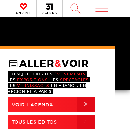
m
W
ON AIME
AGENDA
ALLER
&
VOIR
@
PRESQUE TOUS LES
ÉVÈNEMENTS
,
LES
EXPOSITIONS
, LES
SPECTACLES
,
LES
VERNISSAGES
EN FRANCE, EN
RÉGION ET À PARIS.
,
VOIR L'AGENDA
,
TOUS LES EDITOS