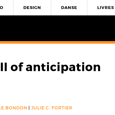
O
DESIGN
DANSE
LIVRES
ll of anticipation
LE BONDON
JULIE C. FORTIER