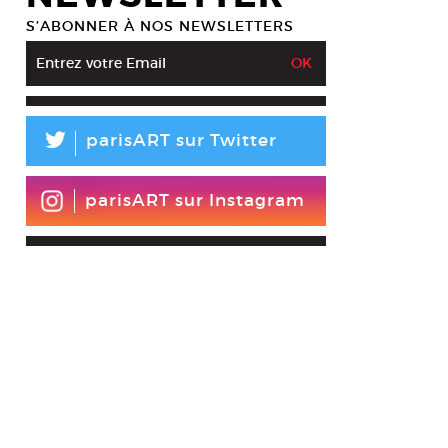
S’ABONNER À NOS NEWSLETTERS
L
parisART sur Twitter
parisART sur Instagram
s (Michel Aphesbero et Danielle Colomine), 4 Taxis Madrid, N° 12/13 févr
is qui explore le Madrid des années 30 en pleine movida et effervescenc
.