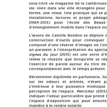
sous-titré «le magazine de la cambrouss
vie: vivre dans une ville étrangère pour y
forme, une revue. Une pratique qui se pr
installations, lectures et projet péda
(1989-2013) pour l’école des Bea
d’enseignement mobile dans l’espace ouve
L’œuvre de Camille Bondon se déploie da
construction d’outils pour convoquer e
composé d’une réserve d’images où l’on
un paravent à l’interprétation du specta
signes du jour
(2015) est une sorte d’
relève la réussite que lorsqu’elle se ré
l’exercice de parole autour du titre d
correspondances avec le temps présent.
Récemment diplômée en parfumerie, Juli
sur les odeurs et arômes, n’étant p
s’intéresse à leur puissance mnésique 
perception de l’espace.
Petrichor
(2013)
indiquer l’odeur particulière que prend la
l’espace d’exposition qui peut ensuit
manière à le rendre volatile.