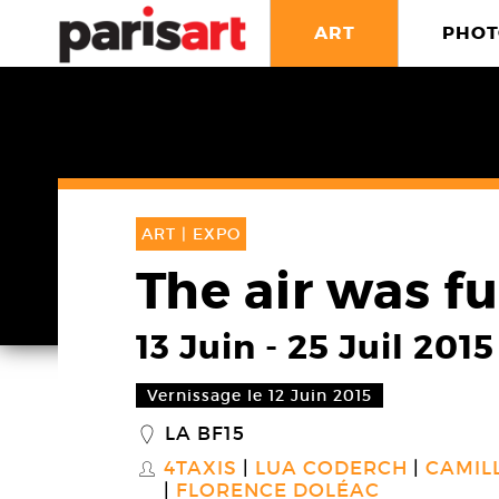
ART
PHOT
ART |
EXPO
The air was fu
13 Juin
-
25 Juil 2015
Vernissage le 12 Juin 2015
LA BF15
_
4TAXIS
LUA CODERCH
CAMIL
S
FLORENCE DOLÉAC