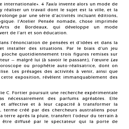
e internationale».
4 Taxis
invente alors un mode de
 réaliser un travail dont le sujet est la ville, et la
olonge par une série d’activités incluant éditions,
gogique: l’Atelier Pensée nomade, chose imprimée
ux-Arts de Bordeaux, qui développe un mode
rt de l’art et son éducation.
ns l’énonciation de pensées et d’idées et dans la
t installer des situations. Par le biais d’un jeu
 pioche quotidiennement trois figures remises sur
teur — malgré lui (à savoir le passant), l’œuvre
Les
horoscope ou prophétie auto-réalisatrice, dont on
alise. Les présages des activités à venir, ainsi que
e cette exposition, révèlent immanquablement des
e C. Fortier poursuit une recherche expérimentale
as nécessairement des parfums agréables. Elle
et affective et à leur capacité à transformer la
, terme créé par des chercheurs australiens pour
 terre après la pluie, transfert l’odeur du terrain à
e être diffusé par le spectateur qui la porte de