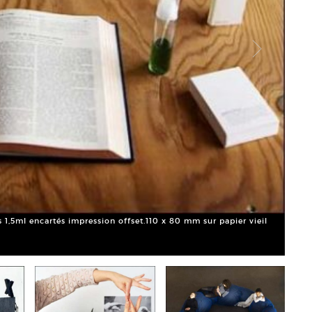
ns 1,5ml encartés impression offset.110 x 80 mm sur papier vieil