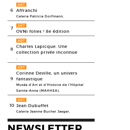
ART
6
Affranchi
Galerie Patricia Dorfmann,
ART
7
OVNi folies ! 8e édition
ART
Charles Lapicque. Une
8
collection privée inconnue
,
ART
Corinne Deville, un univers
9
fantastique
Musée d’Art et d’Histoire de l’Hôpital
Sainte-Anne (MAHHSA),
ART
10
Jean Dubuffet
Galerie Jeanne Bucher Jaeger,
NEWSLETTER