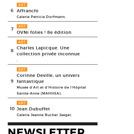
ART
6
Affranchi
Galerie Patricia Dorfmann,
ART
7
OVNi folies ! 8e édition
ART
Charles Lapicque. Une
8
collection privée inconnue
,
ART
Corinne Deville, un univers
9
fantastique
Musée d’Art et d’Histoire de l’Hôpital
Sainte-Anne (MAHHSA),
ART
10
Jean Dubuffet
Galerie Jeanne Bucher Jaeger,
NEWSLETTER