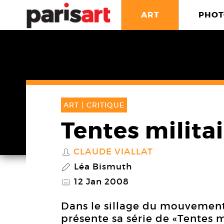
ART
PHOT
ART |
CRITIQUE
Tentes milita
CLAUDE VIALLAT
S
Léa Bismuth
P
12 Jan 2008
@
Dans le sillage du mouvement
présente sa série de «Tentes m