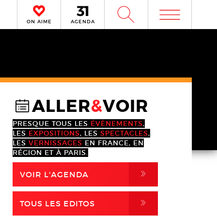
m
W
ON AIME
AGENDA
ALLER
&
VOIR
@
PRESQUE TOUS LES
ÉVÈNEMENTS
,
LES
EXPOSITIONS
, LES
SPECTACLES
,
LES
VERNISSAGES
EN FRANCE, EN
RÉGION ET À PARIS.
,
VOIR L'AGENDA
,
TOUS LES EDITOS