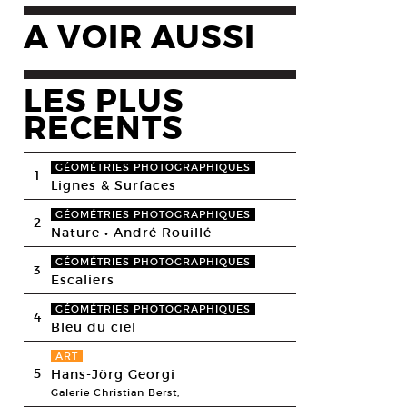
A VOIR AUSSI
LES PLUS
RECENTS
GÉOMÉTRIES PHOTOGRAPHIQUES
1
Lignes & Surfaces
GÉOMÉTRIES PHOTOGRAPHIQUES
2
Nature • André Rouillé
GÉOMÉTRIES PHOTOGRAPHIQUES
3
Escaliers
GÉOMÉTRIES PHOTOGRAPHIQUES
4
Bleu du ciel
ART
5
Hans-Jörg Georgi
Galerie Christian Berst,