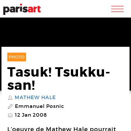
m
PHOTO
Tasuk! Tsukku-
san!
MATHEW HALE
S
Emmanuel Posnic
P
12 Jan 2008
@
L’oeuvre de Mathew Hale pourrait