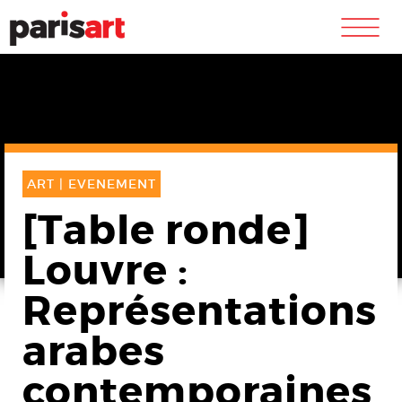
m
ART |
EVENEMENT
[Table ronde]
Louvre :
Représentations
arabes
contemporaines