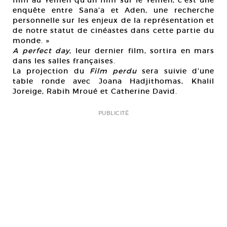
film au Yémen qu’un film sur le Yémen, c’est une
enquête entre Sana’a et Aden, une recherche
personnelle sur les enjeux de la représentation et
de notre statut de cinéastes dans cette partie du
monde. »
A perfect day
, leur dernier film, sortira en mars
dans les salles françaises.
La projection du
Film perdu
sera suivie d’une
table ronde avec Joana Hadjithomas, Khalil
Joreige, Rabih Mroué et Catherine David.
PUBLICITÉ