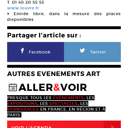
T. 01 40 20 55 55
www.louvre.fr
>
Entrée libre, dans la mesure des places
disponibles.
Partager l'article sur :
F
L
Facebook
Twitter
AUTRES EVENEMENTS ART
ALLER
&
VOIR
@
PRESQUE TOUS LES
ÉVÈNEMENTS
, LES
EXPOSITIONS
, LES
SPECTACLES
, LES
VERNISSAGES
EN FRANCE, EN RÉGION ET À
PARIS.
,
VOIR L'AGENDA