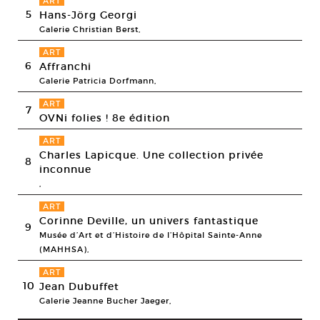
ART
5
Hans-Jörg Georgi
Galerie Christian Berst,
ART
6
Affranchi
Galerie Patricia Dorfmann,
ART
7
OVNi folies ! 8e édition
ART
Charles Lapicque. Une collection privée
8
inconnue
,
ART
Corinne Deville, un univers fantastique
9
Musée d’Art et d’Histoire de l’Hôpital Sainte-Anne
(MAHHSA),
ART
10
Jean Dubuffet
Galerie Jeanne Bucher Jaeger,