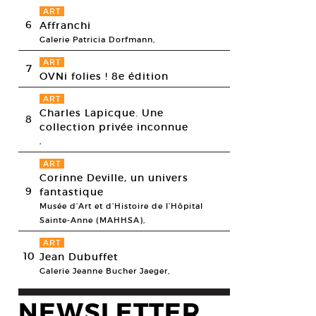
ART
6
Affranchi
Galerie Patricia Dorfmann,
ART
7
OVNi folies ! 8e édition
ART
Charles Lapicque. Une
8
collection privée inconnue
,
 Maris, Inventaire, 2013. Huile sur toile. 130 x 195 cm
esy Galerie Duchamp, Yvetot, © Maude Maris, Photo: Michaël Quemener
ART
Corinne Deville, un univers
9
fantastique
Musée d’Art et d’Histoire de l’Hôpital
Sainte-Anne (MAHHSA),
ART
10
Jean Dubuffet
Galerie Jeanne Bucher Jaeger,
NEWSLETTER