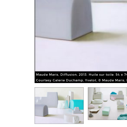
Maude Maris, Diffusion, 2013. Huile sur toile. 54 x 
Courtesy Galerie Duchamp, Yvetot, © Maude Maris,