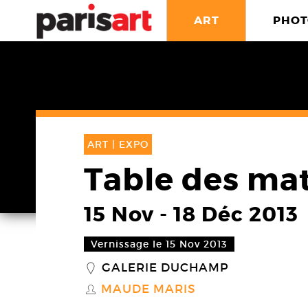
ART
PHOT
ART |
EXPO
Table des mat
15 Nov
-
18 Déc 2013
Vernissage le 15 Nov 2013
GALERIE DUCHAMP
_
MAUDE MARIS
S