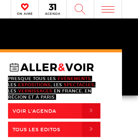
m
W
ON AIME
AGENDA
ALLER
&
VOIR
@
PRESQUE TOUS LES
ÉVÈNEMENTS
,
LES
EXPOSITIONS
, LES
SPECTACLES
,
LES
VERNISSAGES
EN FRANCE, EN
RÉGION ET À PARIS.
,
VOIR L'AGENDA
,
TOUS LES EDITOS