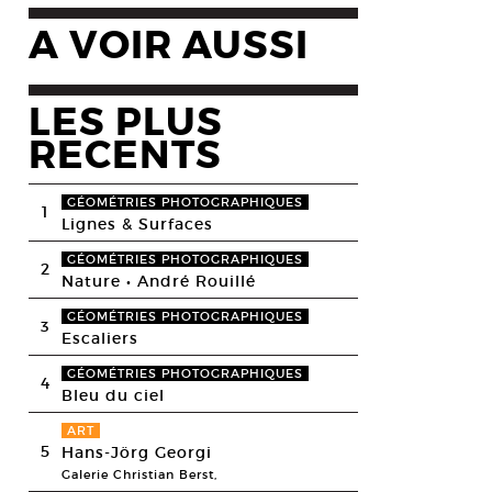
A VOIR AUSSI
LES PLUS
RECENTS
GÉOMÉTRIES PHOTOGRAPHIQUES
1
Lignes & Surfaces
GÉOMÉTRIES PHOTOGRAPHIQUES
2
Nature • André Rouillé
GÉOMÉTRIES PHOTOGRAPHIQUES
3
Escaliers
GÉOMÉTRIES PHOTOGRAPHIQUES
4
Bleu du ciel
ART
5
Hans-Jörg Georgi
Galerie Christian Berst,