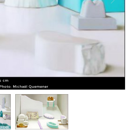
Maude
Court
74 cm
 Photo: Michaël Quemener