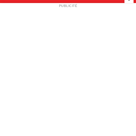
NEWSLETTER
PUBLICITÉ
L
A PROPOS
PLAN MEDIA
PARTENAIRES
CONTACT
© 2026 copyright
Mentions légales / CGV
Contact