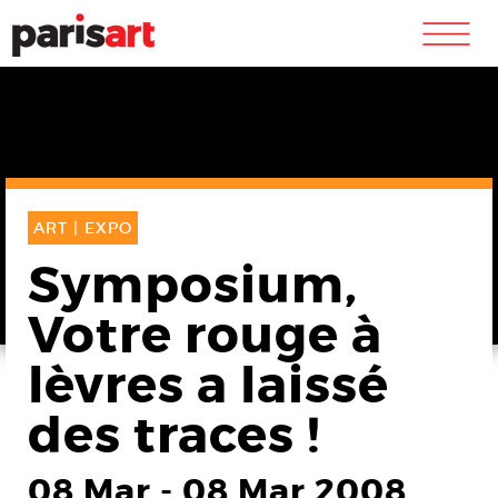
m
ART |
EXPO
Symposium,
Votre rouge à
lèvres a laissé
des traces !
08 Mar
-
08 Mar 2008