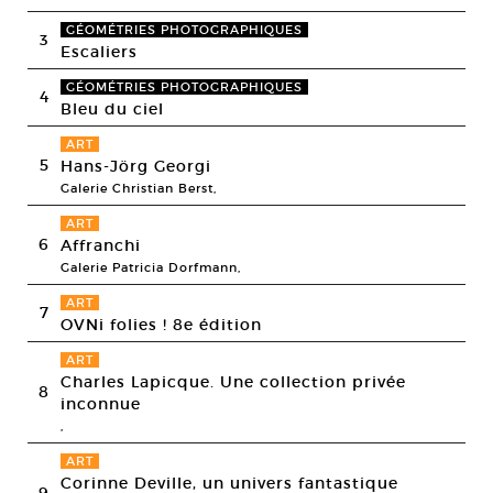
GÉOMÉTRIES PHOTOGRAPHIQUES
3
Escaliers
GÉOMÉTRIES PHOTOGRAPHIQUES
4
Bleu du ciel
ART
5
Hans-Jörg Georgi
Galerie Christian Berst,
ART
6
Affranchi
Galerie Patricia Dorfmann,
ART
7
OVNi folies ! 8e édition
ART
Charles Lapicque. Une collection privée
8
inconnue
,
ART
Corinne Deville, un univers fantastique