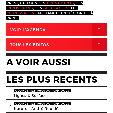
PRESQUE TOUS LES
ÉVÈNEMENTS
, LES
EXPOSITIONS
, LES
SPECTACLES
, LES
VERNISSAGES
EN FRANCE, EN RÉGION ET À
PARIS.
,
VOIR L'AGENDA
,
TOUS LES EDITOS
A VOIR AUSSI
LES PLUS RECENTS
GÉOMÉTRIES PHOTOGRAPHIQUES
1
Lignes & Surfaces
GÉOMÉTRIES PHOTOGRAPHIQUES
2
Nature • André Rouillé