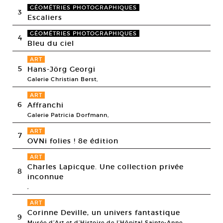
GÉOMÉTRIES PHOTOGRAPHIQUES
3
Escaliers
GÉOMÉTRIES PHOTOGRAPHIQUES
4
Bleu du ciel
ART
5
Hans-Jörg Georgi
Galerie Christian Berst,
ART
6
Affranchi
Galerie Patricia Dorfmann,
ART
7
OVNi folies ! 8e édition
ART
Charles Lapicque. Une collection privée
8
inconnue
,
ART
Corinne Deville, un univers fantastique
9
Musée d’Art et d’Histoire de l’Hôpital Sainte-Anne