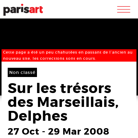
m
Cette page a été un peu chahutées en passant de l’ancien au
nouveau site, les corrections sont en cours.
Non classé
Sur les trésors
des Marseillais,
Delphes
27 Oct
-
29 Mar 2008