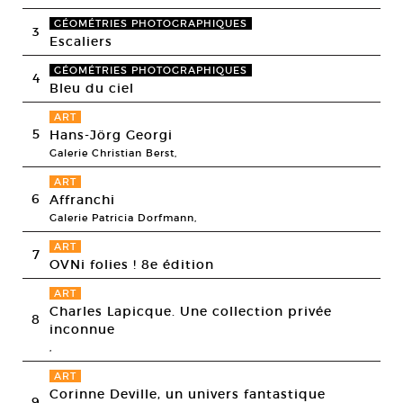
GÉOMÉTRIES PHOTOGRAPHIQUES
3
Escaliers
GÉOMÉTRIES PHOTOGRAPHIQUES
4
Bleu du ciel
ART
5
Hans-Jörg Georgi
Galerie Christian Berst,
ART
6
Affranchi
Galerie Patricia Dorfmann,
ART
7
OVNi folies ! 8e édition
ART
Charles Lapicque. Une collection privée
8
inconnue
,
ART
Corinne Deville, un univers fantastique
9