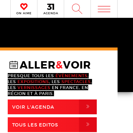
m
W
ON AIME
AGENDA
ALLER
&
VOIR
@
PRESQUE TOUS LES
ÉVÈNEMENTS
,
LES
EXPOSITIONS
, LES
SPECTACLES
,
LES
VERNISSAGES
EN FRANCE, EN
RÉGION ET À PARIS.
,
VOIR L'AGENDA
,
TOUS LES EDITOS