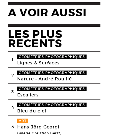
A VOIR AUSSI
LES PLUS
RECENTS
GÉOMÉTRIES PHOTOGRAPHIQUES
1
Lignes & Surfaces
GÉOMÉTRIES PHOTOGRAPHIQUES
2
Nature • André Rouillé
GÉOMÉTRIES PHOTOGRAPHIQUES
3
Escaliers
GÉOMÉTRIES PHOTOGRAPHIQUES
4
Bleu du ciel
ART
5
Hans-Jörg Georgi
Galerie Christian Berst,