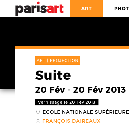
ART
PHOT
ART |
PROJECTION
Suite
20 Fév
-
20 Fév 2013
Vernissage le 20 Fév 2013
ECOLE NATIONALE SUPÉRIEURE
_
FRANÇOIS DAIREAUX
S