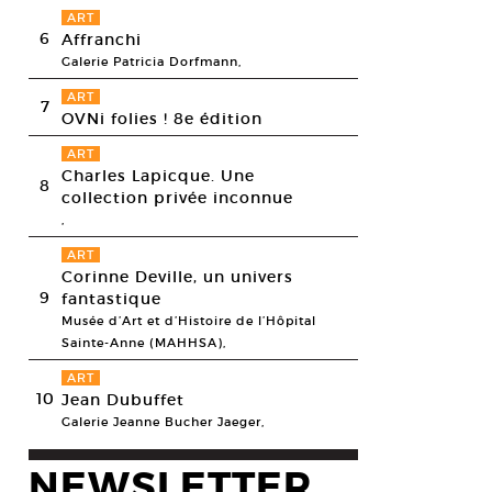
ART
6
Affranchi
Galerie Patricia Dorfmann,
ART
7
OVNi folies ! 8e édition
ART
Charles Lapicque. Une
8
collection privée inconnue
,
ART
Corinne Deville, un univers
9
fantastique
ois Daireaux, Suite, 2004-2013. Vidéo, 114 minutes. Photogramme
Musée d’Art et d’Histoire de l’Hôpital
esy La Maréchalerie, © François Daireaux
Sainte-Anne (MAHHSA),
ART
10
Jean Dubuffet
Galerie Jeanne Bucher Jaeger,
NEWSLETTER