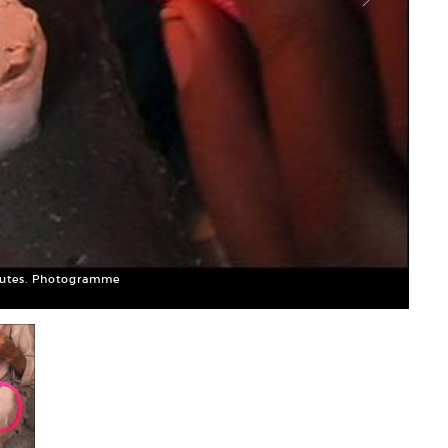
inutes. Photogramme
Franç
Court