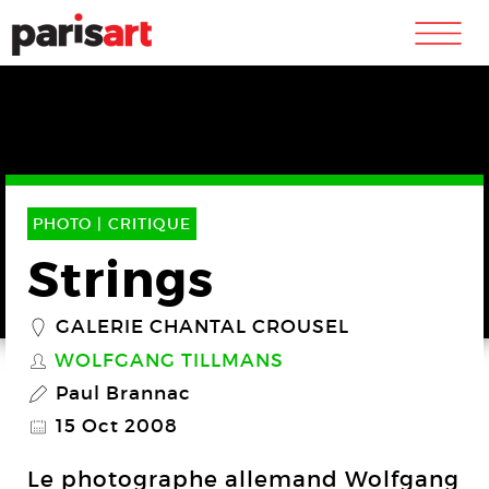
m
PHOTO |
CRITIQUE
Strings
GALERIE CHANTAL CROUSEL
_
WOLFGANG TILLMANS
S
Paul Brannac
P
15 Oct 2008
@
Le photographe allemand Wolfgang