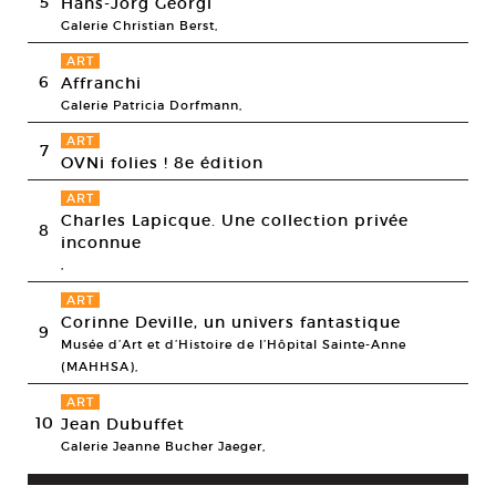
5
Hans-Jörg Georgi
Galerie Christian Berst,
ART
6
Affranchi
Galerie Patricia Dorfmann,
ART
7
OVNi folies ! 8e édition
ART
Charles Lapicque. Une collection privée
8
inconnue
,
ART
Corinne Deville, un univers fantastique
9
Musée d’Art et d’Histoire de l’Hôpital Sainte-Anne
(MAHHSA),
ART
10
Jean Dubuffet
Galerie Jeanne Bucher Jaeger,