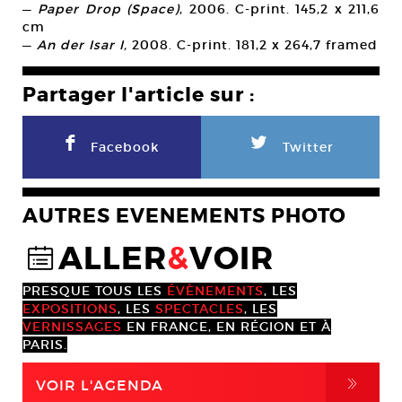
—
Paper Drop (Space)
, 2006. C-print. 145,2 x 211,6
cm
—
An der Isar I,
2008. C-print. 181,2 x 264,7 framed
Partager l'article sur :
F
L
Facebook
Twitter
AUTRES EVENEMENTS PHOTO
ALLER
&
VOIR
@
PRESQUE TOUS LES
ÉVÈNEMENTS
, LES
EXPOSITIONS
, LES
SPECTACLES
, LES
VERNISSAGES
EN FRANCE, EN RÉGION ET À
PARIS.
,
VOIR L'AGENDA