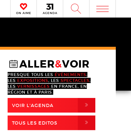
m
W
ON AIME
AGENDA
ALLER
&
VOIR
@
PRESQUE TOUS LES
ÉVÈNEMENTS
,
LES
EXPOSITIONS
, LES
SPECTACLES
,
LES
VERNISSAGES
EN FRANCE, EN
RÉGION ET À PARIS.
,
VOIR L'AGENDA
,
TOUS LES EDITOS