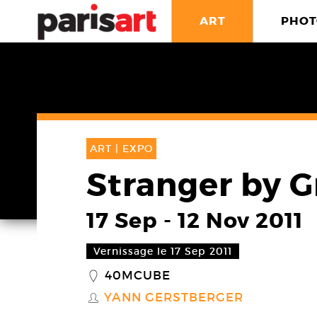
ART
PHOT
ART |
EXPO
Stranger by 
17 Sep
-
12 Nov 2011
Vernissage le 17 Sep 2011
40MCUBE
_
YANN GERSTBERGER
S