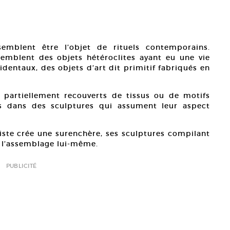
emblent être l’objet de rituels contemporains.
semblent des objets hétéroclites ayant eu une vie
dentaux, des objets d’art dit primitif fabriqués en
 partiellement recouverts de tissus ou de motifs
és dans des sculptures qui assument leur aspect
Yann 
Cour
tiste crée une surenchère, ses sculptures compilant
r l’assemblage lui-même.
PUBLICITÉ