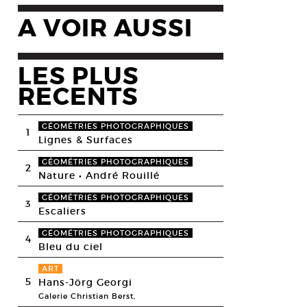
A VOIR AUSSI
LES PLUS
RECENTS
GÉOMÉTRIES PHOTOGRAPHIQUES
1
Lignes & Surfaces
GÉOMÉTRIES PHOTOGRAPHIQUES
2
Nature • André Rouillé
GÉOMÉTRIES PHOTOGRAPHIQUES
3
Escaliers
GÉOMÉTRIES PHOTOGRAPHIQUES
4
Bleu du ciel
ART
5
Hans-Jörg Georgi
Galerie Christian Berst,