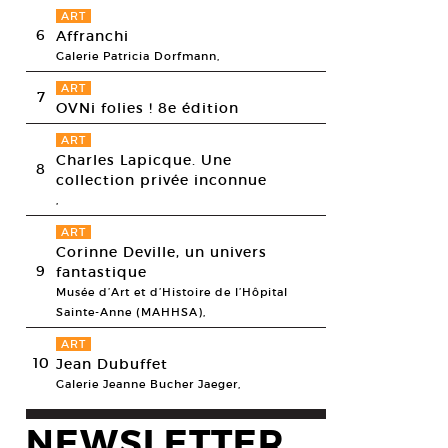
ART
6
Affranchi
Galerie Patricia Dorfmann,
ART
7
OVNi folies ! 8e édition
ART
Charles Lapicque. Une
8
collection privée inconnue
,
ART
Corinne Deville, un univers
9
fantastique
Musée d’Art et d’Histoire de l’Hôpital
Sainte-Anne (MAHHSA),
ART
10
Jean Dubuffet
Galerie Jeanne Bucher Jaeger,
NEWSLETTER