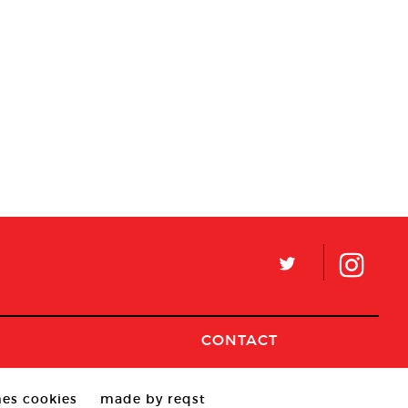
L
CONTACT
es cookies
made by reqst