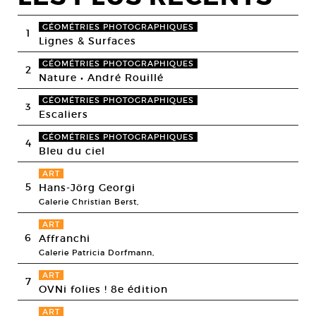
GÉOMÉTRIES PHOTOGRAPHIQUES
1
Lignes & Surfaces
GÉOMÉTRIES PHOTOGRAPHIQUES
2
Nature • André Rouillé
GÉOMÉTRIES PHOTOGRAPHIQUES
3
Escaliers
GÉOMÉTRIES PHOTOGRAPHIQUES
4
Bleu du ciel
ART
5
Hans-Jörg Georgi
Galerie Christian Berst,
ART
6
Affranchi
Galerie Patricia Dorfmann,
ART
7
OVNi folies ! 8e édition
ART