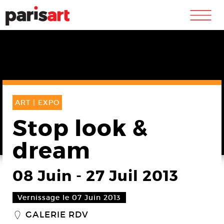
m
ART |
EXPO
Stop look &
dream
08 Juin
-
27 Juil 2013
Vernissage le 07 Juin 2013
GALERIE RDV
_