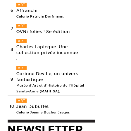
ART
6
Affranchi
Galerie Patricia Dorfmann,
ART
7
OVNi folies ! 8e édition
ART
Charles Lapicque. Une
8
collection privée inconnue
,
ART
Corinne Deville, un univers
9
fantastique
Musée d’Art et d’Histoire de l’Hôpital
Sainte-Anne (MAHHSA),
ART
10
Jean Dubuffet
Galerie Jeanne Bucher Jaeger,
am Forsythe, In The Middle, Somewhat Elevated, 1987. Danse
esy Théâtre de la vile © Costin Radu
NEWSLETTER