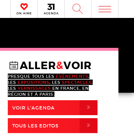
m
W
ON AIME
AGENDA
ALLER
&
VOIR
@
PRESQUE TOUS LES
ÉVÈNEMENTS
,
LES
EXPOSITIONS
, LES
SPECTACLES
,
LES
VERNISSAGES
EN FRANCE, EN
RÉGION ET À PARIS.
,
VOIR L'AGENDA
,
TOUS LES EDITOS