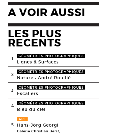
A VOIR AUSSI
LES PLUS
RECENTS
GÉOMÉTRIES PHOTOGRAPHIQUES
1
Lignes & Surfaces
GÉOMÉTRIES PHOTOGRAPHIQUES
2
Nature • André Rouillé
GÉOMÉTRIES PHOTOGRAPHIQUES
3
Escaliers
GÉOMÉTRIES PHOTOGRAPHIQUES
4
Bleu du ciel
ART
5
Hans-Jörg Georgi
Galerie Christian Berst,