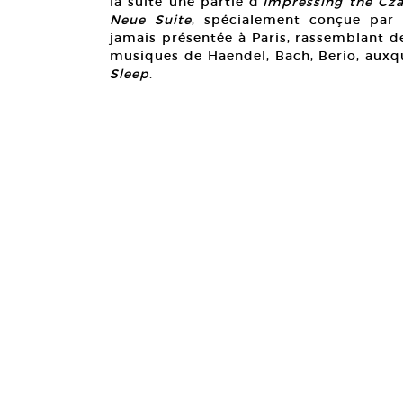
la suite une partie d’
Impressing the Cz
Neue Suite
, spécialement conçue par 
jamais présentée à Paris, rassemblant 
musiques de Haendel, Bach, Berio, auxqu
Sleep
.