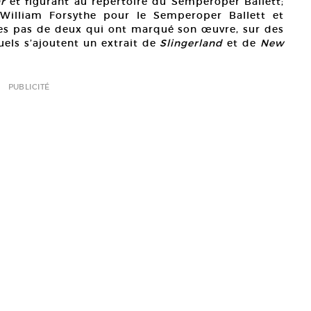
ar
et figurant au répertoire du Semperoper Ballett;
William Forsythe pour le Semperoper Ballett et
des pas de deux qui ont marqué son œuvre, sur des
els s’ajoutent un extrait de
Slingerland
et de
New
PUBLICITÉ