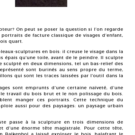
pteur? On peut se poser la question si l’on regarde
 portraits de facture classique de visages d’enfant,
ois quart.
leaux-sculptures en bois: il creuse le visage dans la
 épais qu’une toile, avant de le peindre. Il sculpte
age sculpté en deux dimensions, tel un bas-relief des
représenté sont burinés au sens propre du terme,
lons qui sont les traces laissées par l’outil dans la
ages sont emprunts d’une certaine naïveté, d’une
 le travail du bois brut et le non polissage du bois.
blent manger ces portraits. Cette technique du
mploie aussi pour des paysages: un paysage urbain
iste passe à la sculpture en trois dimensions de
et d’une énorme tête magistrale. Pour cette tête,
n Balkenhol a laissé exploser le bois, balafrant le