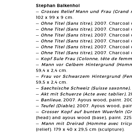
Stephan Balkenhol
—
Grosses Relief Mann und Frau (Grand 
102 x 99 x 9 cm.
—
Ohne Titel (Sans titre)
, 2007. Charcoal 
—
Ohne Titel (Sans titre)
, 2007. Charcoal 
—
Ohne Titel (Sans titre)
, 2007. Charcoal 
—
Ohne Titel (Sans titre)
, 2007. Charcoal 
—
Ohne Titel (Sans titre)
, 2007. Charcoal 
—
Ohne Titel (Sans titre)
, 2007. Charcoal 
—
Kopf Sule Frau (Colonne, tête de femm
—
Mann vor Gelbem Hintergrund (Homm
59,4 x 2,4 cm.
—
Frau vor Schwarzem Hintergrund (Fe
59,5 x 2,4 cm.
—
Saechsische Schweiz (Suisse saxonne)
—
Akt mit Schuerze (Acte avec tablier)
, 
—
Banlieue
, 2007. Ayous wood, paint. 200
—
Teufel (Diable)
, 2007. Ayous wood, paint
—
Grosser Kopf auf bunten Wuerfeln (Gr
(head) and ayous wood (base), paint. 225 
—
Mann mit Dreirad (Homme avec tricyc
(relief). 179 x 40 x 29,5 cm (sculpture).