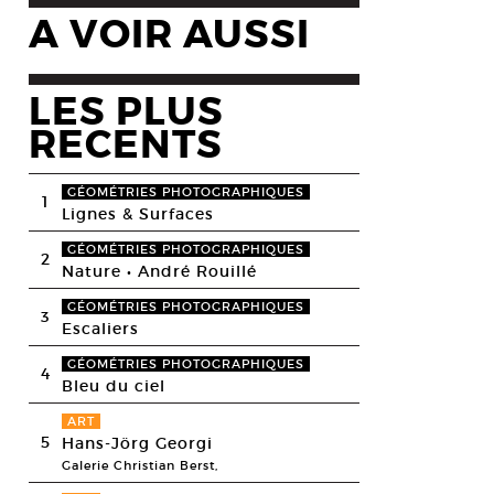
A VOIR AUSSI
LES PLUS
RECENTS
GÉOMÉTRIES PHOTOGRAPHIQUES
1
Lignes & Surfaces
GÉOMÉTRIES PHOTOGRAPHIQUES
2
Nature • André Rouillé
GÉOMÉTRIES PHOTOGRAPHIQUES
3
Escaliers
GÉOMÉTRIES PHOTOGRAPHIQUES
4
Bleu du ciel
ART
5
Hans-Jörg Georgi
Galerie Christian Berst,