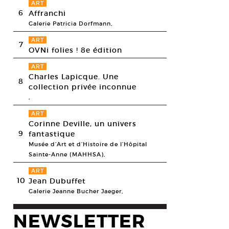
ART
6
Affranchi
Galerie Patricia Dorfmann,
ART
7
OVNi folies ! 8e édition
ART
Charles Lapicque. Une
8
collection privée inconnue
,
ART
Corinne Deville, un univers
9
fantastique
Musée d’Art et d’Histoire de l’Hôpital
Sainte-Anne (MAHHSA),
ART
10
Jean Dubuffet
Galerie Jeanne Bucher Jaeger,
NEWSLETTER