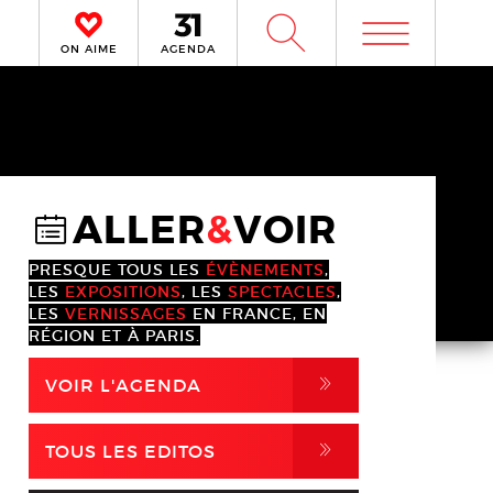
m
W
ON AIME
AGENDA
ALLER
&
VOIR
@
PRESQUE TOUS LES
ÉVÈNEMENTS
,
LES
EXPOSITIONS
, LES
SPECTACLES
,
LES
VERNISSAGES
EN FRANCE, EN
RÉGION ET À PARIS.
,
VOIR L'AGENDA
,
TOUS LES EDITOS