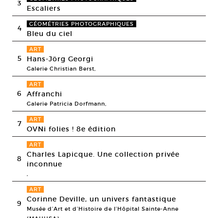
3
Escaliers
GÉOMÉTRIES PHOTOGRAPHIQUES
4
Bleu du ciel
ART
5
Hans-Jörg Georgi
Galerie Christian Berst,
ART
6
Affranchi
Galerie Patricia Dorfmann,
ART
7
OVNi folies ! 8e édition
ART
Charles Lapicque. Une collection privée
8
inconnue
,
ART
Corinne Deville, un univers fantastique
9
Musée d’Art et d’Histoire de l’Hôpital Sainte-Anne