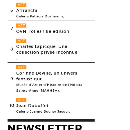
ART
6
Affranchi
Galerie Patricia Dorfmann,
ART
7
OVNi folies ! 8e édition
ART
Charles Lapicque. Une
8
collection privée inconnue
,
ART
Corinne Deville, un univers
9
fantastique
Musée d’Art et d’Histoire de l’Hôpital
Sainte-Anne (MAHHSA),
ART
10
Jean Dubuffet
Galerie Jeanne Bucher Jaeger,
NEWSLETTER