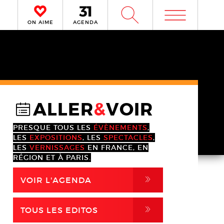
m
W
ON AIME
AGENDA
ALLER
&
VOIR
@
PRESQUE TOUS LES
ÉVÈNEMENTS
,
LES
EXPOSITIONS
, LES
SPECTACLES
,
LES
VERNISSAGES
EN FRANCE, EN
RÉGION ET À PARIS.
,
VOIR L'AGENDA
,
TOUS LES EDITOS