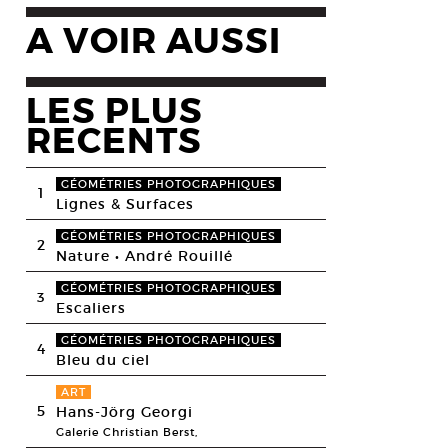
A VOIR AUSSI
LES PLUS
RECENTS
GÉOMÉTRIES PHOTOGRAPHIQUES
1
Lignes & Surfaces
GÉOMÉTRIES PHOTOGRAPHIQUES
2
Nature • André Rouillé
GÉOMÉTRIES PHOTOGRAPHIQUES
3
Escaliers
GÉOMÉTRIES PHOTOGRAPHIQUES
4
Bleu du ciel
ART
5
Hans-Jörg Georgi
Galerie Christian Berst,