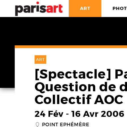
ART
PHOT
ART
[Spectacle] Pa
Question de d
Collectif AOC
24 Fév
-
16 Avr 2006
POINT EPHÉMÈRE
_