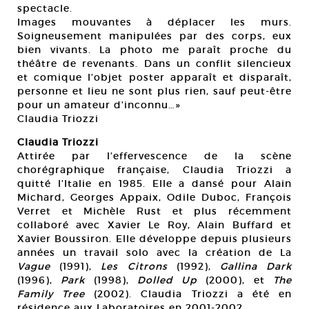
spectacle.
Images mouvantes à déplacer les murs.
Soigneusement manipulées par des corps, eux
bien vivants. La photo me paraît proche du
théâtre de revenants. Dans un conflit silencieux
et comique l’objet poster apparaît et disparaît,
personne et lieu ne sont plus rien, sauf peut-être
pour un amateur d’inconnu…»
Claudia Triozzi
Claudia Triozzi
Attirée par l’effervescence de la scène
chorégraphique française, Claudia Triozzi a
quitté l’Italie en 1985. Elle a dansé pour Alain
Michard, Georges Appaix, Odile Duboc, François
Verret et Michèle Rust et plus récemment
collaboré avec Xavier Le Roy, Alain Buffard et
Xavier Boussiron. Elle développe depuis plusieurs
années un travail solo avec la création de La
Vague
(1991),
Les Citrons
(1992),
Gallina Dark
(1996),
Park
(1998),
Dolled Up
(2000), et
The
Family Tree
(2002). Claudia Triozzi a été en
résidence aux Laboratoires en 2001-2002.