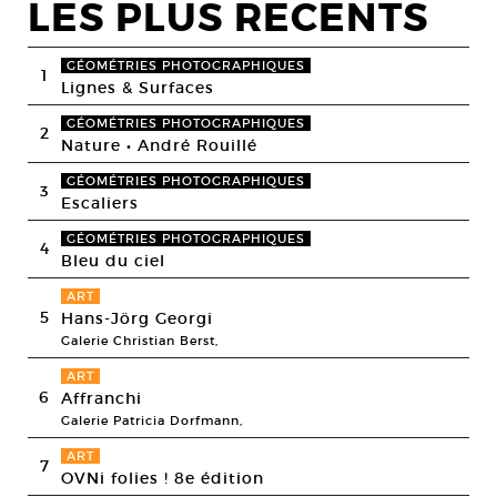
LES PLUS RECENTS
GÉOMÉTRIES PHOTOGRAPHIQUES
1
Lignes & Surfaces
GÉOMÉTRIES PHOTOGRAPHIQUES
2
Nature • André Rouillé
GÉOMÉTRIES PHOTOGRAPHIQUES
3
Escaliers
GÉOMÉTRIES PHOTOGRAPHIQUES
4
Bleu du ciel
ART
5
Hans-Jörg Georgi
Galerie Christian Berst,
ART
6
Affranchi
Galerie Patricia Dorfmann,
ART
7
OVNi folies ! 8e édition