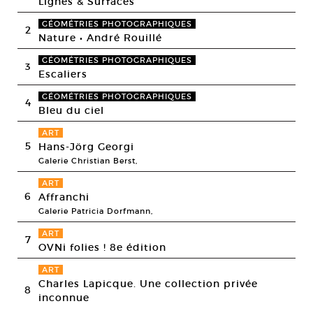
Lignes & Surfaces
GÉOMÉTRIES PHOTOGRAPHIQUES
2
Nature • André Rouillé
GÉOMÉTRIES PHOTOGRAPHIQUES
3
Escaliers
GÉOMÉTRIES PHOTOGRAPHIQUES
4
Bleu du ciel
ART
5
Hans-Jörg Georgi
Galerie Christian Berst,
ART
6
Affranchi
Galerie Patricia Dorfmann,
ART
7
OVNi folies ! 8e édition
ART
Charles Lapicque. Une collection privée
8
inconnue
,