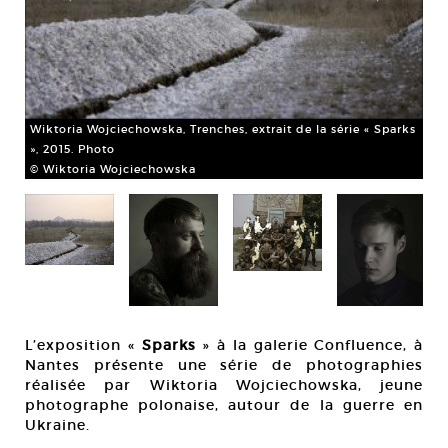
Wiktoria Wojciechowska, Trenches, extrait de la série « Sparks
», 2015. Photo
© Wiktoria Wojciechowska
Wik
ext
L’exposition «
Sparks
» à la galerie Confluence, à
© 
Nantes présente une série de photographies
réalisée par Wiktoria Wojciechowska, jeune
photographe polonaise, autour de la guerre en
Ukraine.