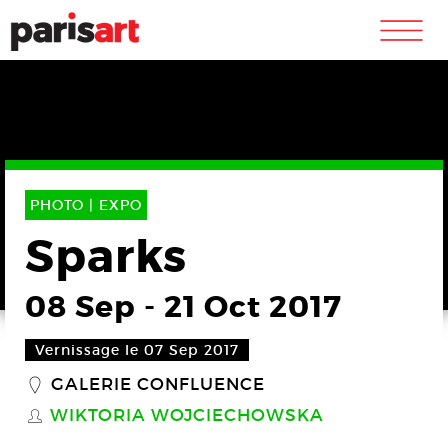
m
PHOTO |
EXPO
Sparks
08 Sep
-
21 Oct 2017
Vernissage le 07 Sep 2017
GALERIE CONFLUENCE
_
WIKTORIA WOJCIECHOWSKA
S