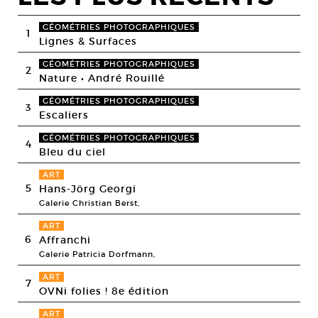
GÉOMÉTRIES PHOTOGRAPHIQUES
1
Lignes & Surfaces
GÉOMÉTRIES PHOTOGRAPHIQUES
2
Nature • André Rouillé
GÉOMÉTRIES PHOTOGRAPHIQUES
3
Escaliers
GÉOMÉTRIES PHOTOGRAPHIQUES
4
Bleu du ciel
ART
5
Hans-Jörg Georgi
Galerie Christian Berst,
ART
6
Affranchi
Galerie Patricia Dorfmann,
ART
7
OVNi folies ! 8e édition
ART