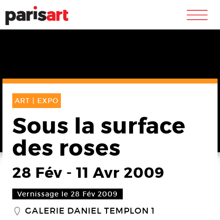
m
ART |
EXPO
Sous la surface
des roses
28 Fév
-
11 Avr 2009
Vernissage le 28 Fév 2009
GALERIE DANIEL TEMPLON 1
_