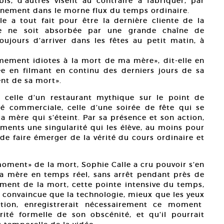
bis, d’autres visent au contraire à fabriquer, par
énement dans le morne flux du temps ordinaire.
e a tout fait pour être la dernière cliente de la
le ne soit absorbée par une grande chaîne de
ujours d’arriver dans les fêtes au petit matin, à
êmement idiotes à la mort de ma mère», dit-elle en
sée en filmant en continu des derniers jours de sa
nt de sa mort».
 celle d’un restaurant mythique sur le point de
té commerciale, celle d’une soirée de fête qui se
a mère qui s’éteint. Par sa présence et son action,
ments une singularité qui les élève, au moins pour
de faire émerger de la vérité du cours ordinaire et
moment» de la mort, Sophie Calle a cru pouvoir s’en
 sa mère en temps réel, sans arrêt pendant près de
énement de la mort, cette pointe intensive du temps,
et convaincue que la technologie, mieux que les yeux
ention, enregistrerait nécessairement ce moment
arité formelle de son obscénité, et qu’il pourrait