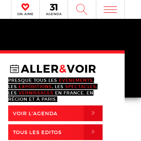
m
W
ON AIME
AGENDA
ALLER
&
VOIR
@
PRESQUE TOUS LES
ÉVÈNEMENTS
,
LES
EXPOSITIONS
, LES
SPECTACLES
,
LES
VERNISSAGES
EN FRANCE, EN
RÉGION ET À PARIS.
,
VOIR L'AGENDA
,
TOUS LES EDITOS