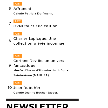
ART
6
Affranchi
Galerie Patricia Dorfmann,
ART
7
OVNi folies ! 8e édition
ART
Charles Lapicque. Une
8
collection privée inconnue
,
ART
Corinne Deville, un univers
9
fantastique
Musée d’Art et d’Histoire de l’Hôpital
Sainte-Anne (MAHHSA),
ART
10
Jean Dubuffet
Galerie Jeanne Bucher Jaeger,
NEWSLETTER