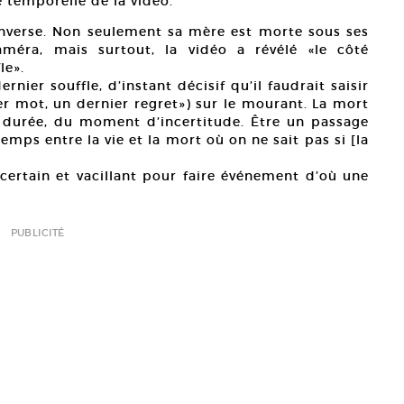
é temporelle de la vidéo.
nverse. Non seulement sa mère est morte sous ses
améra, mais surtout, la vidéo a révélé «le côté
le».
rnier souffle, d’instant décisif qu’il faudrait saisir
ier mot, un dernier regret») sur le mourant. La mort
a durée, du moment d’incertitude. Être un passage
temps entre la vie et la mort où on ne sait pas si [la
ncertain et vacillant pour faire événement d’où une
PUBLICITÉ