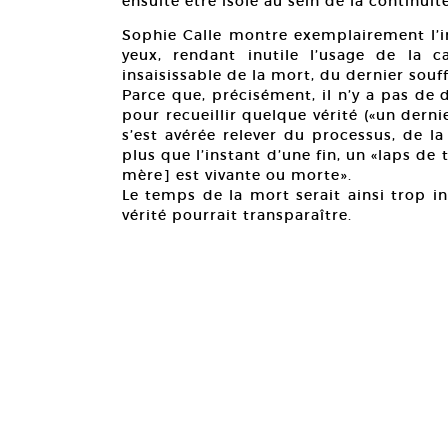
ensuite être isolé au sein de la continuit
Sophie Calle montre exemplairement l’i
yeux, rendant inutile l’usage de la c
insaisissable de la mort, du dernier souff
Parce que, précisément, il n’y a pas de de
pour recueillir quelque vérité («un dern
s’est avérée relever du processus, de l
plus que l’instant d’une fin, un «laps de 
mère] est vivante ou morte».
Le temps de la mort serait ainsi trop i
vérité pourrait transparaître.