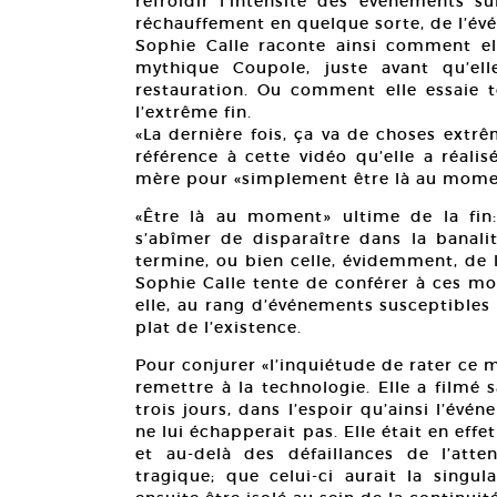
refroidir l’intensité des événements su
réchauffement en quelque sorte, de l’év
Sophie Calle raconte ainsi comment ell
mythique Coupole, juste avant qu’el
restauration. Ou comment elle essaie to
l’extrême fin.
«La dernière fois, ça va de choses extr
référence à cette vidéo qu’elle a réali
mère pour «simplement être là au mome
«Être là au moment» ultime de la fin:
s’abîmer de disparaître dans la banali
termine, ou bien celle, évidemment, de l
Sophie Calle tente de conférer à ces mo
elle, au rang d’événements susceptibles 
plat de l’existence.
Pour conjurer «l’inquiétude de rater ce 
remettre à la technologie. Elle a filmé
trois jours, dans l’espoir qu’ainsi l’év
ne lui échapperait pas. Elle était en eff
et au-delà des défaillances de l’att
tragique; que celui-ci aurait la singul