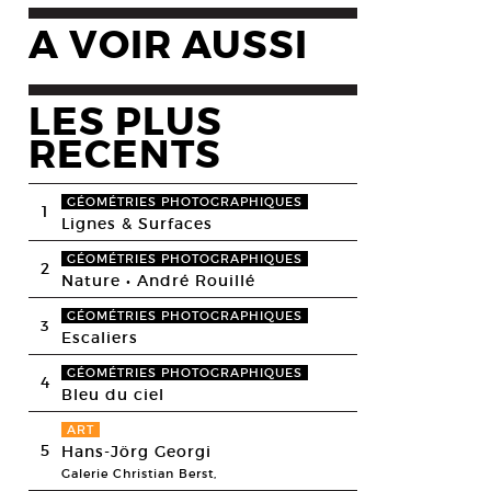
A VOIR AUSSI
LES PLUS
RECENTS
GÉOMÉTRIES PHOTOGRAPHIQUES
1
Lignes & Surfaces
GÉOMÉTRIES PHOTOGRAPHIQUES
2
Nature • André Rouillé
GÉOMÉTRIES PHOTOGRAPHIQUES
3
Escaliers
GÉOMÉTRIES PHOTOGRAPHIQUES
4
Bleu du ciel
ART
5
Hans-Jörg Georgi
Galerie Christian Berst,